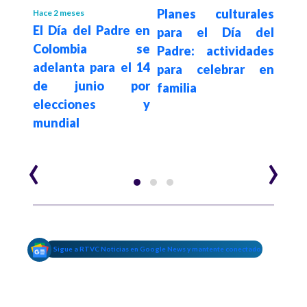
Planes culturales
Mejo
Hace 2 meses
 la
El Día del Padre en
para el Día del
del 
e la
Colombia se
Padre: actividades
20
 los
adelanta para el 14
para celebrar en
inf
de junio por
familia
sorp
 por
elecciones y
ad":
mundial
‹
›
Sigue a RTVC Noticias en Google News y mantente conectado