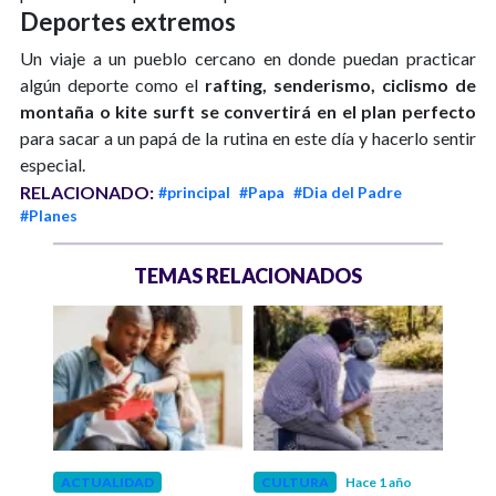
Deportes extremos
Un viaje a un pueblo cercano en donde puedan practicar
algún deporte como el
rafting, senderismo, ciclismo de
montaña o kite surft se convertirá en el plan perfecto
para sacar a un papá de la rutina en este día y hacerlo sentir
especial.
RELACIONADO:
#principal
#Papa
#Dia del Padre
#Planes
TEMAS RELACIONADOS
ACTUALIDAD
CULTURA
Hace 1 año
ACT