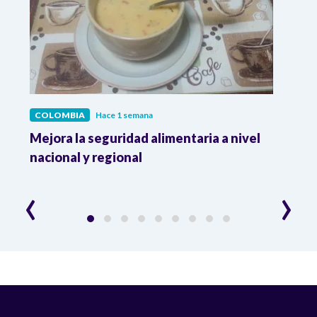
COLOMBIA
Hace 1 semana
COL
Mejora la seguridad alimentaria a nivel
Crec
da
nacional y regional
Camp
desar
‹
›