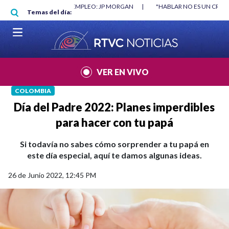
Pasar al contenido principal
PLEO: JP MORGAN
|
"HABLAR NO ES UN CRIMEN": CARTA DE BETO CORAL
Temas del día:
VER EN VIVO
COLOMBIA
Día del Padre 2022: Planes imperdibles
para hacer con tu papá
Si todavía no sabes cómo sorprender a tu papá en
este día especial, aquí te damos algunas ideas.
26 de Junio 2022, 12:45 PM