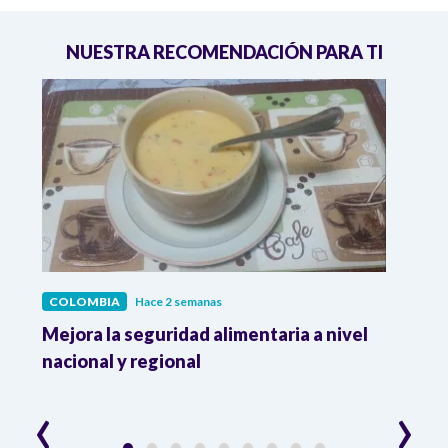
NUESTRA RECOMENDACIÓN PARA TI
COLOMBIA
Hace 2 semanas
COL
Mejora la seguridad alimentaria a nivel
Crec
da
nacional y regional
Camp
desar
‹
›