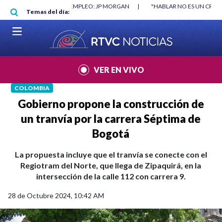
Pasar al contenido principal
RGAN
|
"HABLAR NO ES UN CRIMEN": CARTA DE BETO CORAL
|
ABELAR
Temas del día:
VER EN VIVO
COLOMBIA
Gobierno propone la construcción de
un tranvía por la carrera Séptima de
Bogotá
La propuesta incluye que el tranvía se conecte con el
Regiotram del Norte, que llega de Zipaquirá, en la
intersección de la calle 112 con carrera 9.
28 de Octubre 2024, 10:42 AM