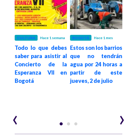
es
CULTURA
Hace 1 semana
BOGOTÁ
Hace 1 mes
BOG
gotá
Todo lo que debes
Estos son los barrios
Así 
elta
saber para asistir al
que no tendrán
Plac
026:
Concierto de la
agua por 24 horas a
reg
os de
Esperanza VII en
partir de este
par
Bogotá
jueves, 2 de julio
Bog
‹
›