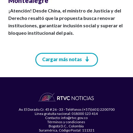
Montealegre
¡Atención! Desde China, el ministro de Justicia y del
Derecho resaltó que la propuesta busca renovar
instituciones, garantizar inclusión social y superar el
bloqueo institucional del país.
Paginación
Cargar más notas
Av. El Dorado Cr. 45 # 26 - 33 - Teléfonos (+57)(601) 2200700
Línea gratuita nacional: 018000 123 414
Contacto: info@rtvc.gov.co
Términos y condiciones
Bogotá D.C., Colombia
Suramérica, Código Postal: 111321