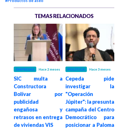
#Productos de aseo
TEMAS RELACIONADOS
 meses
EMPRESAS
Hace 2 meses
POLÍTICA
Hace 3 meses
EST
édito
SIC multa a
Cepeda pide
Hace 5
Emp
14,1
Constructora
investigar la
est
Bolívar por
"Operación
pre
os y
publicidad
Júpiter": la presunta
con
 para
engañosa y
campaña del Centro
aran
retrasos en entrega
Democrático para
de viviendas VIS
posicionar a Paloma