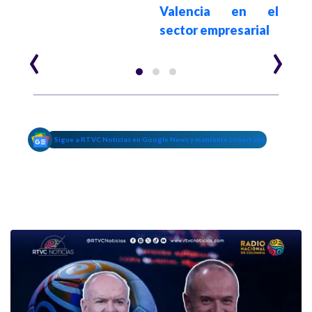
Valencia en el
sector empresarial
‹
›
Sigue a RTVC Noticias en Google News y mantente conectado