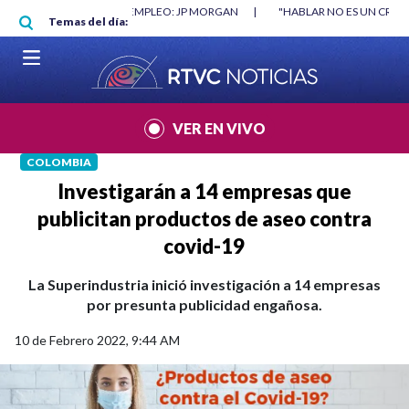
Pasar al contenido principal
 EMPLEO: JP MORGAN
|
"HABLAR NO ES UN CRIMEN": CARTA DE BETO COR
Temas del día:
VER EN VIVO
COLOMBIA
Investigarán a 14 empresas que
publicitan productos de aseo contra
covid-19
La Superindustria inició investigación a 14 empresas
por presunta publicidad engañosa.
10 de Febrero 2022, 9:44 AM