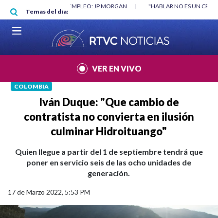
Pasar al contenido principal
 EMPLEO: JP MORGAN
|
"HABLAR NO ES UN CRIMEN": CARTA DE BETO COR
Temas del día:
VER EN VIVO
COLOMBIA
Iván Duque: "Que cambio de
contratista no convierta en ilusión
culminar Hidroituango"
Quien llegue a partir del 1 de septiembre tendrá que
poner en servicio seis de las ocho unidades de
generación.
17 de Marzo 2022, 5:53 PM