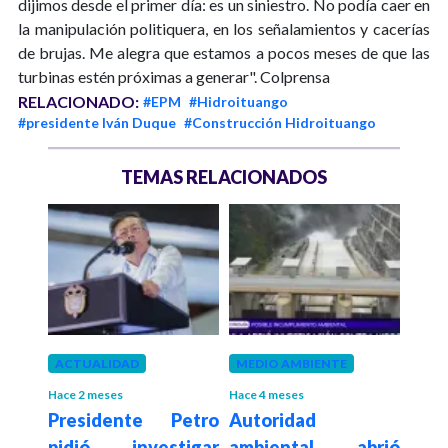
dijimos desde el primer día: es un siniestro. No podía caer en
la manipulación politiquera, en los señalamientos y cacerías
de brujas. Me alegra que estamos a pocos meses de que las
turbinas estén próximas a generar". Colprensa
RELACIONADO:
#EPM
#Hidroituango
#presidente Iván Duque
#Construcción Hidroituango
TEMAS RELACIONADOS
meses
ACTUALIDAD
MEDIO AMBIENTE
ANT
onal
Hace 2 meses
Hace 4 meses
Hace 5
Presidente Petro
Autoridad
Pre
ta a
pidió investigar
ambiental abrió
des