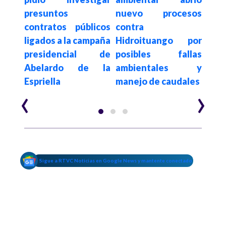
025:
presuntos
nuevo procesos
ate
mil
contratos públicos
contra
Fede
ligados a la campaña
Hidroituango por
y g
 esta
presidencial de
posibles fallas
Anti
Abelardo de la
ambientales y
Espriella
manejo de caudales
‹
›
Sigue a RTVC Noticias en Google News y mantente conectado