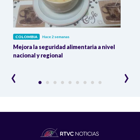
COLOMBIA
Hace 2 semanas
COL
Mejora la seguridad alimentaria a nivel
Crec
da
nacional y regional
Camp
desar
‹
›