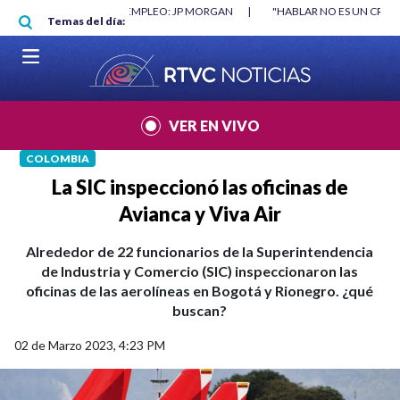
Pasar al contenido principal
O MÍNIMO NO DESTRUYÓ EMPLEO: JP MORGAN
|
"HABLAR NO ES UN CRIME
Temas del día:
L MUNDIAL 2026
|
VER EN VIVO
COLOMBIA
La SIC inspeccionó las oficinas de
Avianca y Viva Air
Alrededor de 22 funcionarios de la Superintendencia
de Industria y Comercio (SIC) inspeccionaron las
oficinas de las aerolíneas en Bogotá y Rionegro. ¿qué
buscan?
02 de Marzo 2023, 4:23 PM