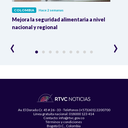
COLOMBIA
Hace 2 semanas
COL
Mejora la seguridad alimentaria a nivel
Crec
da
nacional y regional
Camp
desar
‹
›
Av. El Dorado Cr. 45 # 26 - 33 - Teléfonos (+57)(601) 2200700
Línea gratuita nacional: 018000 123 414
Contacto: info@rtvc.gov.co
Términos y condiciones
Bogotá D.C., Colombia