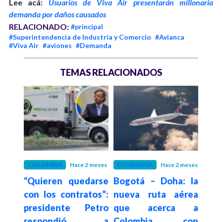
Lee acá:
Usuarios de Viva Air presentarán millonaria
demanda por daños causados
RELACIONADO:
#principal
#Superintendencia de Industria y Comercio
#Avianca
#Viva Air
#aviones
#Demanda
TEMAS RELACIONADOS
s
COLOMBIA
Hace 2 meses
ECONOMÍA
Hace 2 meses
EMP
er y
“Quieren quedarse
Bogotá – Doha: la
SI
 por
con los contratos”:
nueva ruta aérea
Cons
s de
presidente Petro
que acerca a
Bo
 en
respondió a
Colombia con
publ