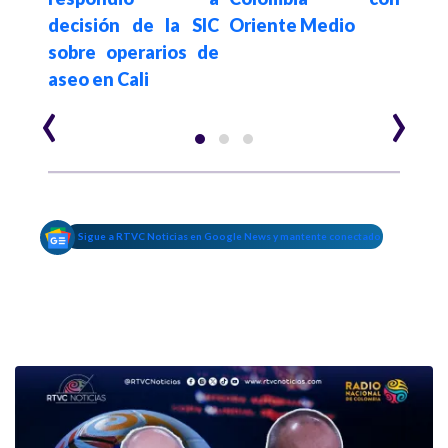
decisión de la SIC
Oriente Medio
en
sobre operarios de
retr
aseo en Cali
de v
‹
›
Sigue a RTVC Noticias en Google News y mantente conectado