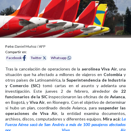
Foto:
Daniel Muñoz / AFP
Compartir en:
Facebook
Twitter
Whatsapp
Tras la cancelación de operaciones de la
aerolínea Viva Air
, una
situación que ha afectado a millones de viajeros en
Colombia
y
otros países de Latinoamérica, la
Superintendencia de Industria
y Comercio (SIC)
tomó cartas en el asunto y adelanta una
investigación. Este jueves 2 de febrero, alrededor de
22
funcionarios de la SIC
inspeccionaron las oficinas de de
Avianca
,
en Bogotá, y
Viva Air
, en Rionegro. Con el objetivo de determinar
si hubo un plan, coordinado desde Avianca, para
suspender las
operaciones de Viva Air
, la entidad examina documentos,
archivos, discos, computadores y diferentes equipos.
Mira acá:
La
Fuerza Aérea sacó de San Andrés a más de 100 pasajeros afectados
por Viva Air