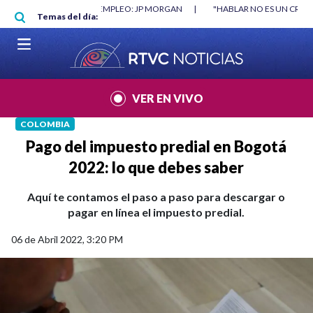
Pasar al contenido principal
RGAN
|
"HABLAR NO ES UN CRIMEN": CARTA DE BETO CORAL
|
ABELAR
Temas del día:
VER EN VIVO
COLOMBIA
Pago del impuesto predial en Bogotá
2022: lo que debes saber
Aquí te contamos el paso a paso para descargar o
pagar en línea el impuesto predial.
06 de Abril 2022, 3:20 PM