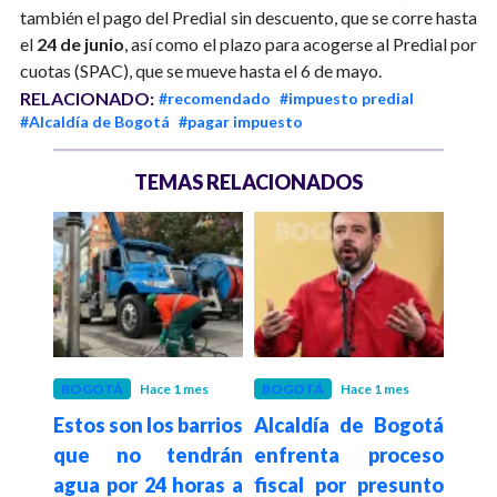
también el pago del Predial sin descuento, que se corre hasta
el
24 de junio
, así como el plazo para acogerse al Predial por
cuotas (SPAC), que se mueve hasta el 6 de mayo.
RELACIONADO:
#recomendado
#impuesto predial
#Alcaldía de Bogotá
#pagar impuesto
TEMAS RELACIONADOS
 meses
BOGOTÁ
Hace 1 mes
BOGOTÁ
Hace 1 mes
REG
del
Estos son los barrios
Alcaldía de Bogotá
Hace 2
Pre
uego
que no tendrán
enfrenta proceso
anun
ldo
agua por 24 horas a
fiscal por presunto