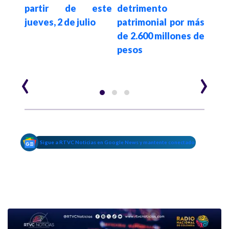
maq
 del
partir de este
detrimento
av
onal
jueves, 2 de julio
patrimonial por más
Re
ón
de 2.600 millones de
Occ
pesos
‹
›
Sigue a RTVC Noticias en Google News y mantente conectado