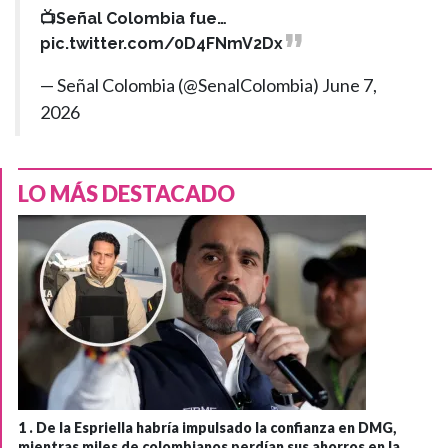
📺Señal Colombia fue…
pic.twitter.com/0D4FNmV2Dx
— Señal Colombia (@SenalColombia)
June 7,
2026
LO MÁS DESTACADO
1 .
De la Espriella habría impulsado la confianza en DMG,
mientras miles de colombianos perdían sus ahorros en la