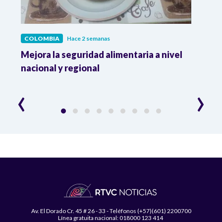
COLOMBIA
Hace 2 semanas
COL
Mejora la seguridad alimentaria a nivel
Crec
da
nacional y regional
Camp
desar
‹
›
Av. El Dorado Cr. 45 # 26 - 33 - Teléfonos (+57)(601) 2200700
Línea gratuita nacional: 018000 123 414