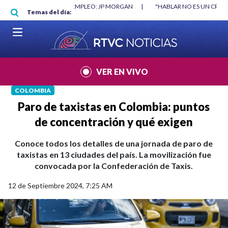
Pasar al contenido principal
RGAN
|
"HABLAR NO ES UN CRIMEN": CARTA DE BETO CORAL
|
ABELAR
Temas del día:
VER EN VIVO
COLOMBIA
Paro de taxistas en Colombia: puntos
de concentración y qué exigen
Conoce todos los detalles de una jornada de paro de
taxistas en 13 ciudades del país. La movilización fue
convocada por la Confederación de Taxis.
12 de Septiembre 2024, 7:25 AM