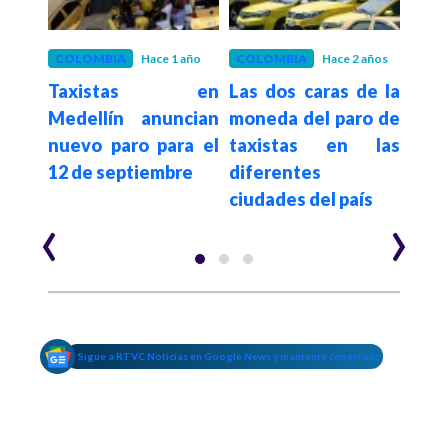
 años
COLOMBIA
Hace 1 año
COLOMBIA
Hace 2 años
COL
: así
Taxistas en
Las dos caras de la
Par
ad en
Medellín anuncian
moneda del paro de
pu
nuevo paro para el
taxistas en las
con
12 de septiembre
diferentes
las
ciudades del país
ciud
‹
›
Sigue a RTVC Noticias en Google News y mantente conectado