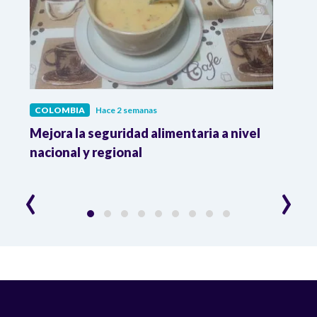
COLOMBIA
Hace 2 semanas
COL
Mejora la seguridad alimentaria a nivel
Crec
da
nacional y regional
Camp
desar
‹
›