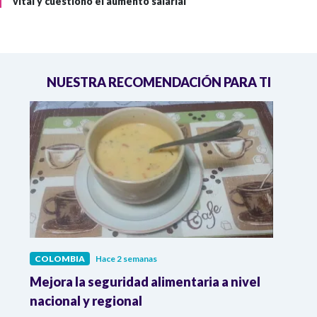
vital y cuestionó el aumento salarial
NUESTRA RECOMENDACIÓN PARA TI
COLOMBIA
Hace 2 semanas
COL
Mejora la seguridad alimentaria a nivel
Crec
da
nacional y regional
Camp