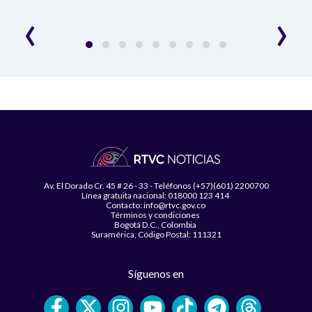
desar
‹
›
Av. El Dorado Cr. 45 # 26 - 33 - Teléfonos (+57)(601) 2200700
Línea gratuita nacional: 018000 123 414
Contacto: info@rtvc.gov.co
Términos y condiciones
Bogotá D.C., Colombia
Suramérica, Código Postal: 111321
Síguenos en