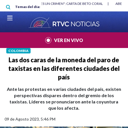
Pasar al contenido principal
RGAN
|
"HABLAR NO ES UN CRIMEN": CARTA DE BETO CORAL
|
ABELAR
Temas del día:
VER EN VIVO
COLOMBIA
Las dos caras de la moneda del paro de
taxistas en las diferentes ciudades del
país
Ante las protestas en varias ciudades del país, existen
perspectivas dispares dentro del gremio de los
taxistas. Líderes se pronunciaron ante la coyuntura
que los afecta.
09 de Agosto 2023, 5:46 PM