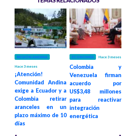
TEMAS RELACIONADOS
REGIÓN ANDINA
ECONOMÍA
Hace 3 meses
GOB
Colombia y
Pdte
Hace 3 meses
ólico
¡Atención!
Venezuela firman
Rodr
aolo
Comunidad Andina
acuerdo por
ac
de al
exige a Ecuador y a
US$3,48 millones
Ca
ás
Colombia retirar
para reactivar
segu
 del
aranceles en un
integración
e in
plazo máximo de 10
energética
Co
días
Ven