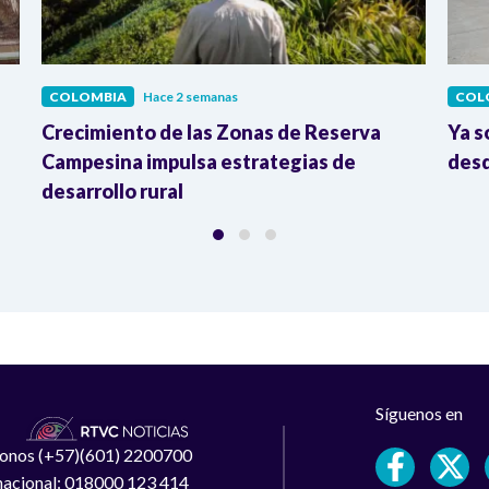
COLOMBIA
Hace 2 semanas
COL
Crecimiento de las Zonas de Reserva
Ya s
Campesina impulsa estrategias de
desd
desarrollo rural
Síguenos en
léfonos (+57)(601) 2200700
 nacional: 018000 123 414