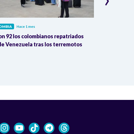
OMBIA
Hace 1 mes
COLOMBIA
Hac
on 92 los colombianos repatriados
Presidente Pe
e Venezuela tras los terremotos
León XIV por
la Reforma A