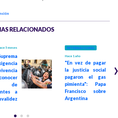
nsión
AS RELACIONADOS
ace 5 meses
INTERNACIONAL
uprema
Hace 1 año
"En vez de pagar
xigencia
la justicia social
vencia
pagaron el gas
onocer
pimienta": Papa
ón de
Francisco sobre
entes a
Argentina
invalidez