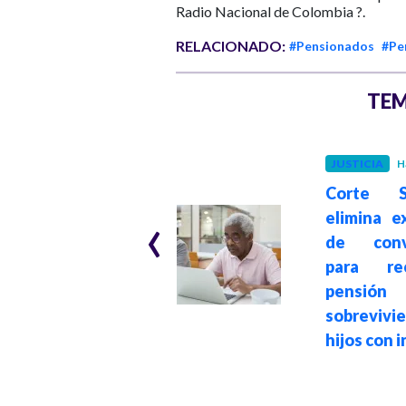
Radio Nacional de Colombia ?.
RELACIONADO:
#Pensionados
#Pe
TEM
COLOMBIA
JUSTICIA
H
Hace 2 años
Pensión para
Corte S
‹
policías y
elimina e
militares: ¿cómo
de convi
funciona
para rec
actualmente y
pensi
qué cambios
sobrevivi
propone
hijos con 
MinDefensa?