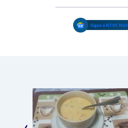
Sigue a RTVC Not
‹