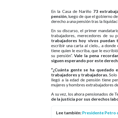
En la Casa de Nariño
73 extrabaja
pensión
, luego de que el gobierno de
derecho a una pensión tras la liquida
En su discurso, el primer mandatar
trabajadores, merecedores de su p
trabajadores hoy vivos puedan 
escribir una carta al cielo... a dond
tiene quien le escriba, que le escrib
su pensión”.
Vale la pena recorda
siguen esperando por este derec
“¿Cuánta gente se ha quedado e
trabajadores y trabajadoras.
Solo 
llegó a la edad de pensión tiene pe
mujeres y hombres extrabajadores d
A su vez, los ahora pensionados de 
de la justicia por sus derechos la
Lee también:
Presidente Petro 