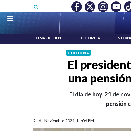
Pasar al contenido principal
O MÍNIMO NO DESTRUYÓ EMPLEO: JP MORGAN
|
"HABLAR NO
Navegación principal
LO MÁS RECIENTE
|
COLOMBIA
|
INTERN
COLOMBIA
El president
una pensión
El día de hoy, 21 de no
pensión c
21 de Noviembre 2024, 11:06 PM