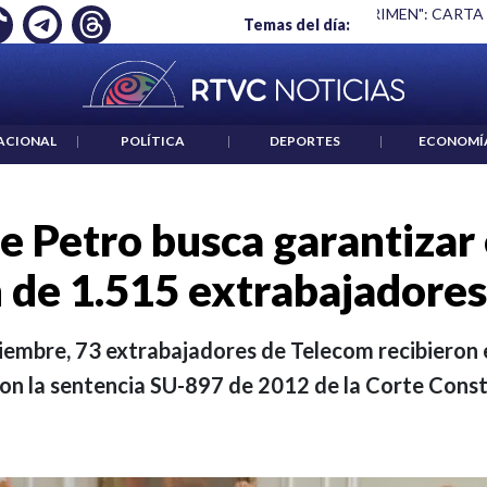
 ES UN CRIMEN": CARTA DE BETO CORAL
|
ABELARDO DE LA E
Temas del día:
ACIONAL
|
POLÍTICA
|
DEPORTES
|
ECONOMÍ
e Petro busca garantizar
 de 1.515 extrabajadore
viembre, 73 extrabajadores de Telecom recibieron
on la sentencia SU-897 de 2012 de la Corte Const