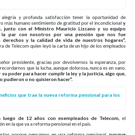
alegría y profunda satisfacción tener la oportunidad de
ro más humano sentimiento de gratitud por el incondicional
y
 junto con el Ministro Mauricio Lizcano y su equipo
 a la par con nosotros por una pensión que nos fue
 derechos y la calidad de vida de nuestros hogares”,
a de Telecom quien leyó la carta de un hijo de los empleados
señor presidente, gracias por devolvernos la esperanza, por
 recordarnos que la lucha, aunque dolorosa, nunca es en vano.
u poder para hacer cumplir la ley y la justicia, algo que,
o pudieron o no quisieron hacer”.
neficios que trae la nueva reforma pensional para los
ia luego de 12 años con exempleados de Telecom,
el
ión en la que va a reforma pensional en el país.
justos porque pensamos en una reforma pensional,
porque