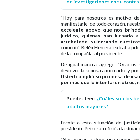
de investigaciones en su contra
“Hoy para nosotros es motivo de 
manifestarle, de todo corazón, nuest
excelente apoyo que nos brindó,
jurídico, quienes han luchado
arrebatada, vulnerando nuestros
comentó Belén Herrera, extrabajador
de la compañía, al presidente.
De igual manera, agregó: “Gracias, 
devolver la sonrisa a mi madre y por
Usted cumplió su promesa de usar s
por más que lo intentaron otros, n
Puedes leer:
¿Cuáles son los be
adultos mayores?
Frente a esta situación de
justic
presidente Petro se refirió a la situac
“Nos vienen a decir que somos in