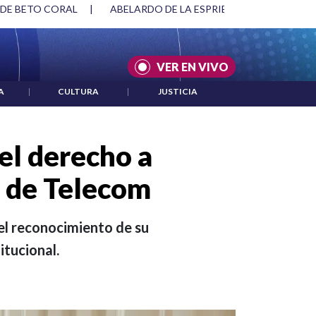
SPRIELLA Y DMG
|
ACUERDOS ENTRE ESTADOS UNIDOS E IRÁ
VER EN VIVO
A
|
CULTURA
|
JUSTICIA
 el derecho a
s de Telecom
 el reconocimiento de su
itucional.