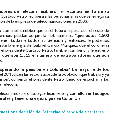
dores de Telecom recibieron el reconocimiento de su
 Gustavo Petro recibiera a las personas a las que se le negó su
ción de la empresa de telecomunicaciones en 2003.
io comentó también que en el futuro espera que el resto de
ensión, puedan adquirirla debidamente:
“que estos 1.500
tener todas y todos su pensión
y, entonces, le podamos
e esté la energía de Gabriel García Márquez, que el coronel sí
ió el presidente Gustavo Petro, también caribeño, y le entregó
r que son 1.515 el número de extrabajadores que aún
ho.
sperando la pensión en Colombia? La mayoría de los
el 20%, dicen las estadísticas, de la población que trabajó y ya
nsión”, comentó el presidente Petro luego de escuchar a las
e Telecom.
Telecom mostraron su agradecimiento y
con ello ser testigos
borales y tener una vejez digna en Colombia
.
cuestiona decisión de Katherine Miranda de apartarse