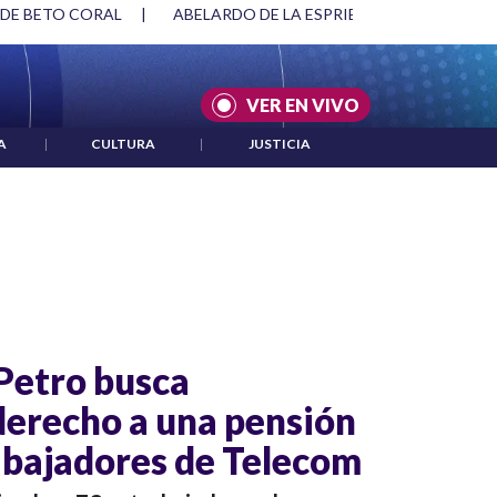
 DE BETO CORAL
|
ABELARDO DE LA ESPRIELLA Y DMG
|
VER EN VIVO
A
|
CULTURA
|
JUSTICIA
o
 Petro busca
 derecho a una pensión
abajadores de Telecom