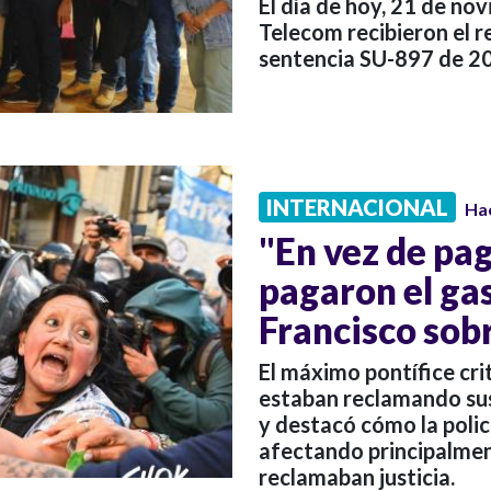
El día de hoy, 21 de no
Telecom recibieron el r
sentencia SU-897 de 20
INTERNACIONAL
Ha
"En vez de paga
pagaron el ga
Francisco sob
El máximo pontífice cri
estaban reclamando sus
y destacó cómo la polic
afectando principalme
reclamaban justicia.