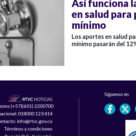
Así funciona l
en salud para
mínimo
Los aportes en salud pa
mínimo pasarán del 12%
Síguenos en
léfonos (+57)(601) 2200700
 nacional: 018000 123 414
ntacto: info@rtvc.gov.co
Términos y condiciones