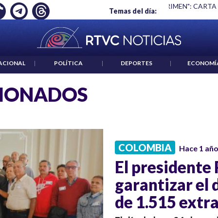
Ó EMPLEO: JP MORGAN
|
"HABLAR NO ES UN CRIMEN": CARTA
Temas del día:
ACIONAL
|
POLÍTICA
|
DEPORTES
|
ECONOMÍ
SIONADOS
COLOMBIA
Hace 1 añ
El presidente
garantizar el
de 1.515 extr