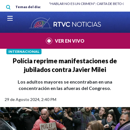
Pasar al contenido principal
RGAN
|
"HABLAR NO ES UN CRIMEN": CARTA DE BETO CORAL
|
ABELAR
Temas del día:
VER EN VIVO
INTERNACIONAL
Polícia reprime manifestaciones de
jubilados contra Javier Milei
Los adultos mayores se encontraban en una
concentración en las afueras del Congreso.
29 de Agosto 2024, 2:40 PM