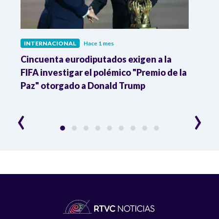
INTERNACIONAL
Hace 1 mes
INTE
Cincuenta eurodiputados exigen a la
1,000
FIFA investigar el polémico "Premio de la
Isra
Paz" otorgado a Donald Trump
pers
‹
›