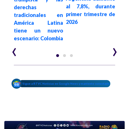
al 7,8%, durante
 por
derechas
2026
primer trimestre de
de
tradicionales en
réc
2026
y El
América Latina
gol
tiene un nuevo
escenario: Colombia
‹
›
Sigue a RTVC Noticias en Google News y mantente conectado