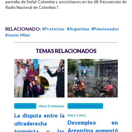
pantalla de Señal Colombia y escúchanos en las 68 frecuencias de
Radio Nacional de Colombia ?.
RELACIONADO:
#Protestas
#Argentina
#Pensionados
#Javier Milei
TEMAS RELACIONADOS
 meses
POLÍTICA
Hace 3 semanas
LATINOAMÉRICA
DEP
bicó
La disputa entre la
Lio
Hace 1 mes
Desempleo en
s con
ultraderecha
hist
Argentina aumentó
sión
trumpista y las
Mund