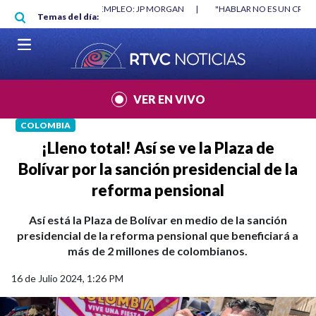
Pasar al contenido principal
RGAN
|
"HABLAR NO ES UN CRIMEN": CARTA DE BETO CORAL
|
ABELAR
Temas del día:
VER EN VIVO
COLOMBIA
¡Lleno total! Así se ve la Plaza de
Bolívar por la sanción presidencial de la
reforma pensional
Así está la Plaza de Bolívar en medio de la sanción
presidencial de la reforma pensional que beneficiará a
más de 2 millones de colombianos.
16 de Julio 2024, 1:26 PM