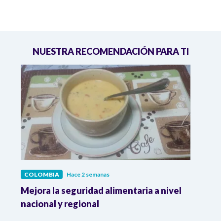
NUESTRA RECOMENDACIÓN PARA TI
COLOMBIA
Hace 2 semanas
COL
Mejora la seguridad alimentaria a nivel
Crec
da
nacional y regional
Camp
desar