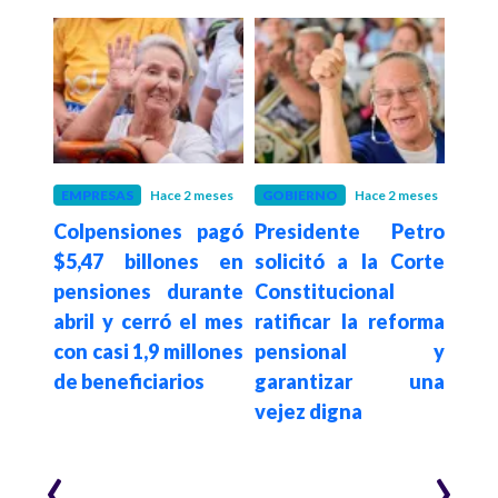
 meses
EMPRESAS
Hace 2 meses
GOBIERNO
Hace 2 meses
ECO
enta
Colpensiones pagó
Presidente Petro
And
nte
$5,47 billones en
solicitó a la Corte
pr
tado
pensiones durante
Constitucional
As
n de
abril y cerró el mes
ratificar la reforma
pen
que
con casi 1,9 millones
pensional y
Col
lado
de beneficiarios
garantizar una
mien
s a
vejez digna
reti
del 
‹
›