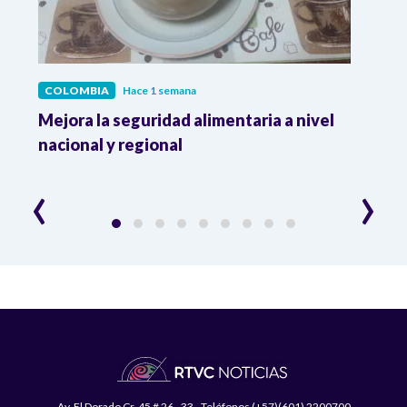
COLOMBIA
Hace 1 semana
COL
Mejora la seguridad alimentaria a nivel
Crec
da
nacional y regional
Camp
desar
‹
›
Av. El Dorado Cr. 45 # 26 - 33 - Teléfonos (+57)(601) 2200700