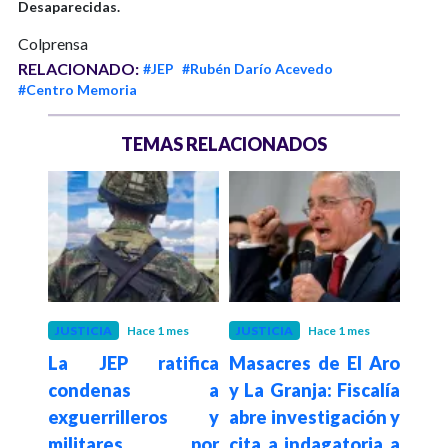
Desaparecidas.
Colprensa
RELACIONADO:
#JEP
#Rubén Darío Acevedo
#Centro Memoria
TEMAS RELACIONADOS
S
JUSTICIA
Hace 1 mes
JUSTICIA
Hace 1 mes
P
La JEP ratifica
Masacres de El Aro
Hace 1
condenas a
y La Granja: Fiscalía
 años
JEP 
exguerrilleros y
abre investigación y
 JEP
21 
militares por
cita a indagatoria a