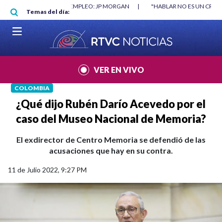
Pasar al contenido principal
RGAN
|
"HABLAR NO ES UN CRIMEN": CARTA DE BETO CORAL
|
ABELAR
Temas del día:
VER EN VIVO
COLOMBIA
¿Qué dijo Rubén Darío Acevedo por el
caso del Museo Nacional de Memoria?
El exdirector de Centro Memoria se defendió de las
acusaciones que hay en su contra.
11 de Julio 2022, 9:27 PM