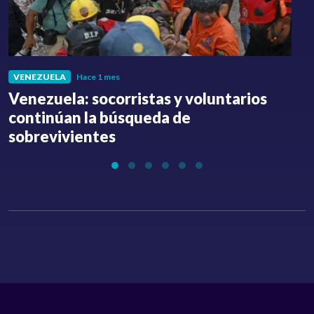
VENEZUELA
Hace 1 mes
Venezuela: socorristas y voluntarios
C
continúan la búsqueda de
a
sobrevivientes
l