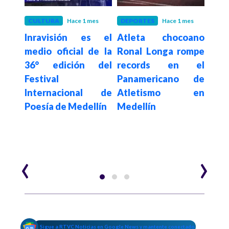
CULTURA
Hace 1 mes
DEPORTES
Hace 1 mes
ACT
Inravisión es el
Atleta chocoano
Hace 3
o en
"El
medio oficial de la
Ronal Longa rompe
ocho
lib
36° edición del
records en el
que
Festival
Panamericano de
ro y
hum
Internacional de
Atletismo en
a XI
pres
Poesía de Medellín
Medellín
pía
'Fic
lan
el M
‹
›
Sigue a RTVC Noticias en Google News y mantente conectado