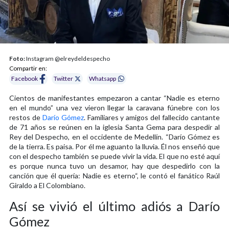
Foto:
Instagram @elreydeldespecho
Compartir en:
Facebook
Twitter
Whatsapp
Cientos de manifestantes empezaron a cantar “Nadie es eterno
en el mundo” una vez vieron llegar la caravana fúnebre con los
restos de
Darío Gómez
. Familiares y amigos del fallecido cantante
de 71 años se reúnen en la iglesia Santa Gema para despedir al
Rey del Despecho, en el occidente de Medellín. “Darío Gómez es
de la tierra. Es paisa. Por él me aguanto la lluvia. Él nos enseñó que
con el despecho también se puede vivir la vida. El que no esté aquí
es porque nunca tuvo un desamor, hay que despedirlo con la
canción que él quería: Nadie es eterno“, le contó el fanático Raúl
Giraldo a El Colombiano.
Así se vivió el último adiós a Darío
Gómez