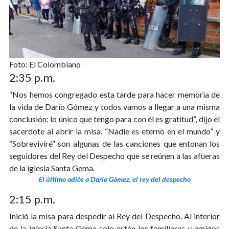
Foto: El Colombiano
2:35 p.m.
“Nos hemos congregado esta tarde para hacer memoria de
la vida de Darío Gómez y todos vamos a llegar a una misma
conclusión: lo único que tengo para con él es gratitud”, dijo el
sacerdote al abrir la misa. “Nadie es eterno en el mundo” y
“Sobreviviré” son algunas de las canciones que entonan los
seguidores del Rey del Despecho que se reúnen a las afueras
de la iglesia Santa Gema.
El último adiós a Darío Gómez, el rey del despecho
2:15 p.m.
Inició la misa para despedir al Rey del Despecho. Al interior
de la iglesia Santa Gema solo están los familiares y amigos