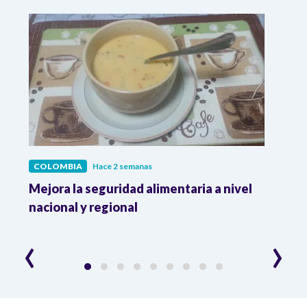
COLOMBIA
Hace 2 semanas
COL
Mejora la seguridad alimentaria a nivel
Crec
da
nacional y regional
Camp
desar
‹
›