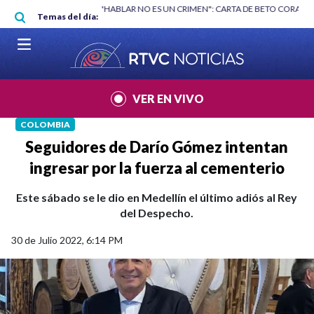
Pasar al contenido principal
RGAN
|
"HABLAR NO ES UN CRIMEN": CARTA DE BETO CORAL
|
ABELAR
Temas del día:
VER EN VIVO
COLOMBIA
Seguidores de Darío Gómez intentan
ingresar por la fuerza al cementerio
Este sábado se le dio en Medellín el último adiós al Rey
del Despecho.
30 de Julio 2022, 6:14 PM