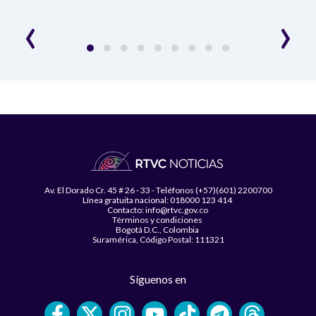
desar
‹
›
Av. El Dorado Cr. 45 # 26 - 33 - Teléfonos (+57)(601) 2200700
Línea gratuita nacional: 018000 123 414
Contacto: info@rtvc.gov.co
Términos y condiciones
Bogotá D.C., Colombia
Suramérica, Código Postal: 111321
Síguenos en