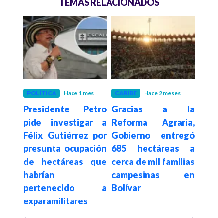
TEMAS RELACIONADOS
 meses
POLÍTICA
Hace 1 mes
CARIBE
Hace 2 meses
POLÍ
onal
Presidente Petro
Gracias a la
Pdt
s de
pide investigar a
Reforma Agraria,
exp
reas
Félix Gutiérrez por
Gobierno entregó
de
ones
presunta ocupación
685 hectáreas a
irre
de hectáreas que
cerca de mil familias
mate
habrían
campesinas en
en C
pertenecido a
Bolívar
exparamilitares