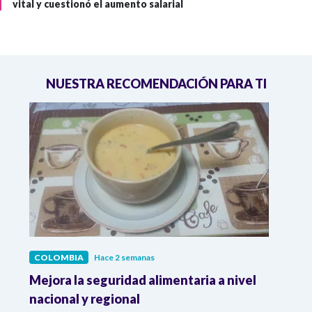
vital y cuestionó el aumento salarial
NUESTRA RECOMENDACIÓN PARA TI
COLOMBIA
Hace 2 semanas
COL
Mejora la seguridad alimentaria a nivel
Crec
da
nacional y regional
Camp