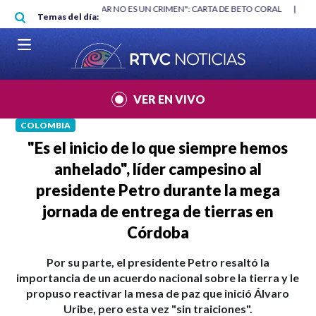
Pasar al contenido principal
RGAN
|
"HABLAR NO ES UN CRIMEN": CARTA DE BETO CORAL
|
ABELAR
Temas del día:
VER EN VIVO
COLOMBIA
"Es el inicio de lo que siempre hemos
anhelado", líder campesino al
presidente Petro durante la mega
jornada de entrega de tierras en
Córdoba
Por su parte, el presidente Petro resaltó la
importancia de un acuerdo nacional sobre la tierra y le
propuso reactivar la mesa de paz que inició Álvaro
Uribe, pero esta vez "sin traiciones".