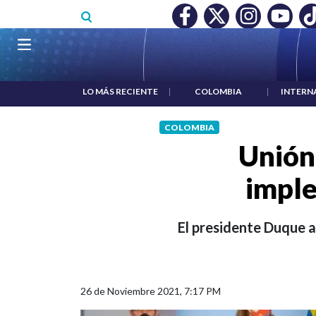
Pasar al contenido principal
O MÍNIMO NO DESTRUYÓ EMPLEO: JP MORGAN
|
"HABLAR NO
Navegación principal
LO MÁS RECIENTE
|
COLOMBIA
|
INTERN
COLOMBIA
Unión 
imple
El presidente Duque a
26 de Noviembre 2021, 7:17 PM