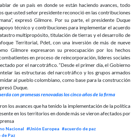
blar de un país en donde se están haciendo avances, todo
os que usted señor presidente reconoció en las contribuciones
mana”, expresó Gilmore. Por su parte, el presidente Duque
 apoyo técnico y contribuciones para implementar el acuerdo
atastro multipropósito, titulación de tierras y el desarrollo de
foque Territorial, Pdet, con una inversión de más de nueve
omo Gilmore expresaron su preocupación por los hechos
combatientes en proceso de reincorporación, líderes sociales
ectado por el narcotráfico. “Desde el primer día, el Gobierno
ntelar las estructuras del narcotráfico y los grupos armados
timidar al pueblo colombiano, como base para la construcción
expresó Duque.
erda con promesas renovadas los cinco años de la firma
ron los avances que ha tenido la implementación de la política
esente en los territorios en donde más se vieron afectados por
lprensa
no Nacional
#Unión Europea
#acuerdo de paz
 de Paz