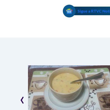
Sigue a RTVC Not
‹