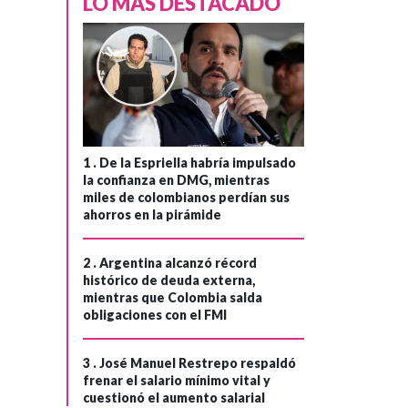
LO MÁS DESTACADO
GOBIERNO
Hace 4 semanas
Gobierno
›
denunciaría a
1 .
De la Espriella habría impulsado
Carlos Alonso
la confianza en DMG, mientras
miles de colombianos perdían sus
Lucio, tras
ahorros en la pirámide
declaraciones
contra el
2 .
Argentina alcanzó récord
presidente Petro
histórico de deuda externa,
mientras que Colombia salda
y su equipo de
obligaciones con el FMI
empalme
3 .
José Manuel Restrepo respaldó
frenar el salario mínimo vital y
cuestionó el aumento salarial