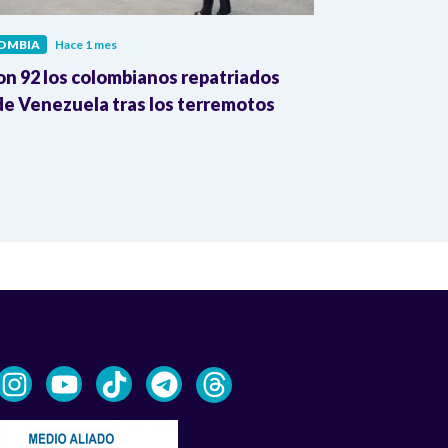
OMBIA
Hace 1 mes
COLOMBIA
Hac
on 92 los colombianos repatriados
Presidente Pe
e Venezuela tras los terremotos
León XIV por
la Reforma A