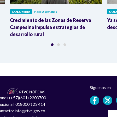
COLOMBIA
Hace 2 semanas
COL
Crecimiento de las Zonas de Reserva
Ya s
Campesina impulsa estrategias de
desd
desarrollo rural
Síguenos en
léfonos (+57)(601) 2200700
 nacional: 018000 123 414
ntacto: info@rtvc.gov.co