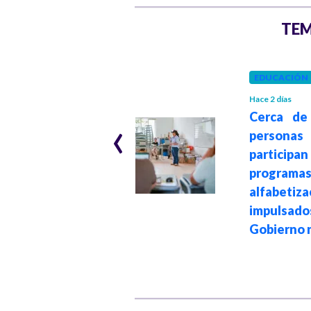
TEM
INTERNACIONAL
EDUCACIÓN
Hace 1 mes
Hace 2 días
Cincuenta
‹
Cerca de
eurodiputados
personas
exigen a la FIFA
partici
investigar el
progra
polémico "Premio
alfabetiza
de la Paz"
impulsado
otorgado a
Gobierno 
Donald Trump