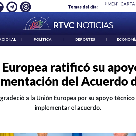
 ES UN CRIMEN": CARTA DE BETO CORAL
|
ABELARDO DE LA E
Temas del día:
ACIONAL
|
POLÍTICA
|
DEPORTES
|
ECONOMÍ
Europea ratificó su apoy
mentación del Acuerdo 
gradeció a la Unión Europea por su apoyo técnico
implementar el acuerdo.