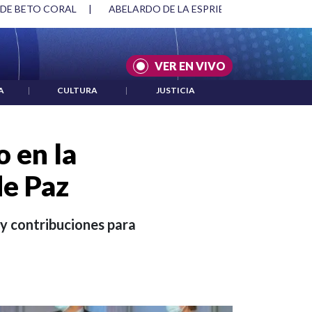
SPRIELLA Y DMG
|
ACUERDOS ENTRE ESTADOS UNIDOS E IRÁ
VER EN VIVO
A
|
CULTURA
|
JUSTICIA
o en la
de Paz
 y contribuciones para