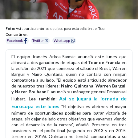
Foto:
Así se articularán los equipos para esta edición del Tour.
Compartir en:
Facebook
Twitter
Whatsapp
El equipo francés Arkea-Samsic anunció este lunes que
alineará a dos ganadores de etapas del
Tour de Francia
en
la edición de 2021 que comienza el sábado el Brest, Warren
Barguil y Nairo Quintana, quien no contará con ningún
compatriota a su lado. "El equipo está articulado alrededor
de nuestros tres líderes:
Nairo Quintana, Warren Barguil
y Nacer Bouhanni
", anunció su mánager general Emmanuel
Así se jugará la jornada de
Hubert.
Lee también:
Eurocopa este lunes
"El objetivo es abrirnos el mayor
número de oportunidades posibles para lograr victoria de
etapa, sin dejar de lado otros objetivos que vayamos viendo
con el desarrollo de la carrera", añadió. Presente en tres
ocasiones en el podio final (segundo en 2013 y en 2015,
tercero en 2016), Quintana no tendrá compatriotas a su