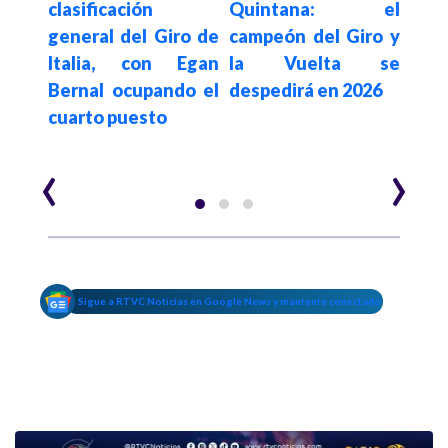
 por
clasificación
Quintana: el
la e
l de
general del Giro de
campeón del Giro y
de 
Italia, con Egan
la Vuelta se
Hui
Bernal ocupando el
despedirá en 2026
part
cuarto puesto
‹
›
Sigue a RTVC Noticias en Google News y mantente conectado