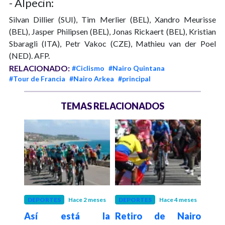
- Alpecin:
Silvan Dillier (SUI), Tim Merlier (BEL), Xandro Meurisse
(BEL), Jasper Philipsen (BEL), Jonas Rickaert (BEL), Kristian
Sbaragli (ITA), Petr Vakoc (CZE), Mathieu van der Poel
(NED). AFP.
RELACIONADO:
#Ciclismo
#Nairo Quintana
#Tour de Francia
#Nairo Arkea
#principal
TEMAS RELACIONADOS
 meses
DEPORTES
Hace 2 meses
DEPORTES
Hace 4 meses
CIC
paña
Así está la
Retiro de Nairo
Tata