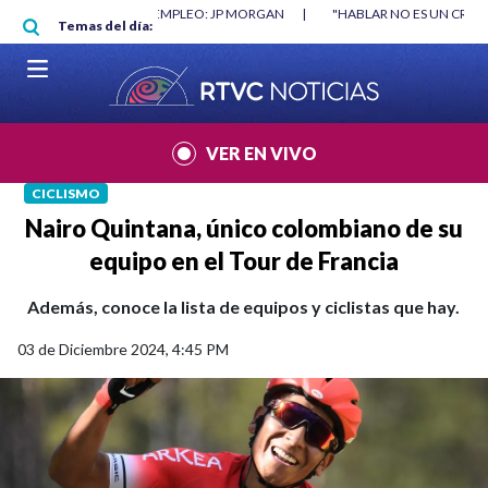
Pasar al contenido principal
RGAN
|
"HABLAR NO ES UN CRIMEN": CARTA DE BETO CORAL
|
ABELAR
Temas del día:
VER EN VIVO
CICLISMO
Nairo Quintana, único colombiano de su
equipo en el Tour de Francia
Además, conoce la lista de equipos y ciclistas que hay.
03 de Diciembre 2024, 4:45 PM