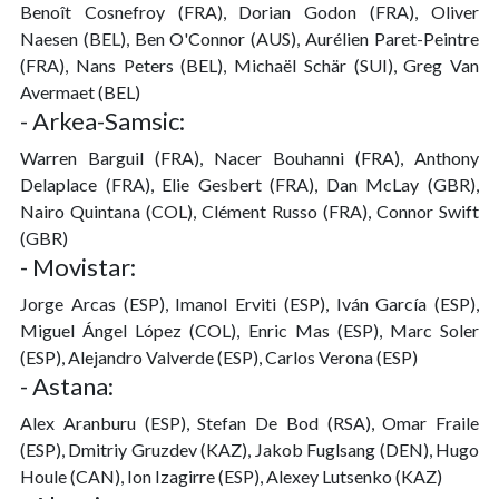
Benoît Cosnefroy (FRA), Dorian Godon (FRA), Oliver
Naesen (BEL), Ben O'Connor (AUS), Aurélien Paret-Peintre
(FRA), Nans Peters (BEL), Michaël Schär (SUI), Greg Van
Avermaet (BEL)
- Arkea-Samsic:
Warren Barguil (FRA), Nacer Bouhanni (FRA), Anthony
Delaplace (FRA), Elie Gesbert (FRA), Dan McLay (GBR),
Nairo Quintana (COL), Clément Russo (FRA), Connor Swift
(GBR)
- Movistar:
Jorge Arcas (ESP), Imanol Erviti (ESP), Iván García (ESP),
Miguel Ángel López (COL), Enric Mas (ESP), Marc Soler
(ESP), Alejandro Valverde (ESP), Carlos Verona (ESP)
- Astana:
Alex Aranburu (ESP), Stefan De Bod (RSA), Omar Fraile
(ESP), Dmitriy Gruzdev (KAZ), Jakob Fuglsang (DEN), Hugo
Houle (CAN), Ion Izagirre (ESP), Alexey Lutsenko (KAZ)