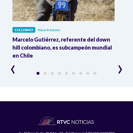
CICLISMO
Hace 4 meses
CICL
Marcelo Gutiérrez, referente del down
Tata
hill colombiano, es subcampeón mundial
de ci
en Chile
part
‹
›