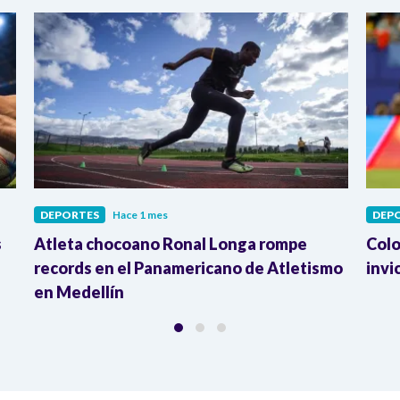
DEPORTES
Hace 1 mes
DEP
s
Atleta chocoano Ronal Longa rompe
Colo
records en el Panamericano de Atletismo
invi
en Medellín