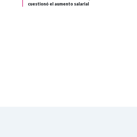
cuestionó el aumento salarial
octavos de final
del Mundial de la
FIFA 2026 a todo
el país