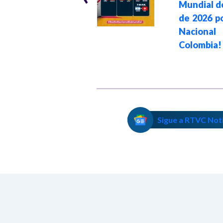
partidos del
Mundial d
Mundial 2026 por
de 2026 p
calor extremo,
Nacion
advierte la ONU
Colombia!
Sigue a RTVC Not