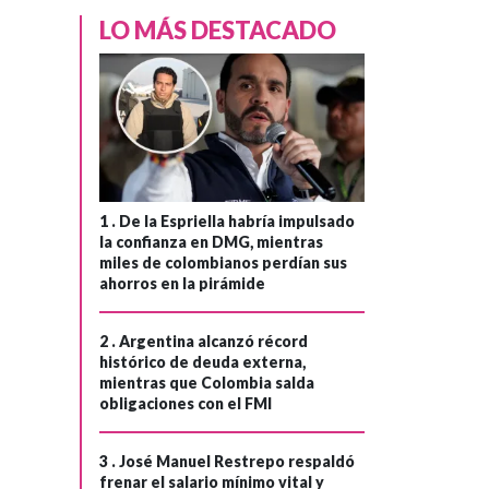
LO MÁS DESTACADO
1 .
De la Espriella habría impulsado
la confianza en DMG, mientras
miles de colombianos perdían sus
ahorros en la pirámide
2 .
Argentina alcanzó récord
histórico de deuda externa,
FÚTBOL
Hace 1 mes
mientras que Colombia salda
Radio Nacional de
obligaciones con el FMI
Colombia
›
transmite la
3 .
José Manuel Restrepo respaldó
frenar el salario mínimo vital y
emoción de los