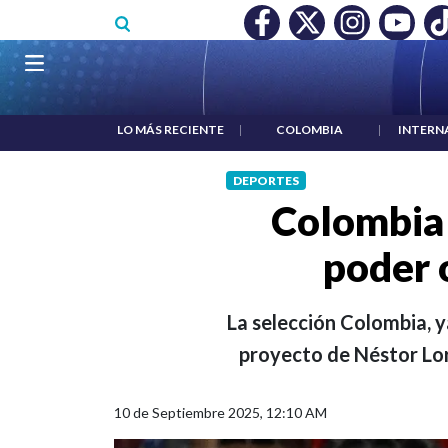
Pasar al contenido principal
O MÍNIMO NO DESTRUYÓ EMPLEO: JP MORGAN
|
"HABLAR NO
Navegación principal
LO MÁS RECIENTE
|
COLOMBIA
|
INTERN
DEPORTES
Colombia 
poder 
La selección Colombia, y
proyecto de Néstor Lor
10 de Septiembre 2025, 12:10 AM