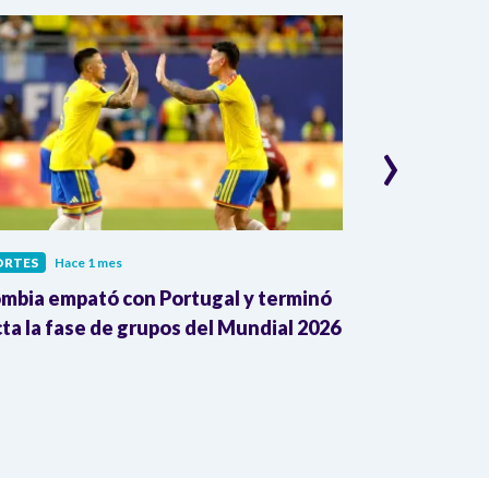
›
ORTES
Hace 1 mes
DEPORTES
Hace
mbia empató con Portugal y terminó
¿Cómo juega P
cta la fase de grupos del Mundial 2026
de Colombia a
Fifa2026