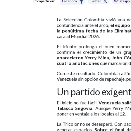
Compartir en:
Facebook
Twitter
Whatsapp
La Selección Colombia vivió una n
contundencia ante el arco,
el equipo
la penúltima fecha de las Elimin
cara al Mundial 2026.
El triunfo prolonga el buen moment
confirma el crecimiento de un gr
aparecieron Yerry Mina, John Cór
cuatro anotaciones
que marcaron di
Con este resultado, Colombia ratific
Venezuela sin opción de repechaje, pu
Un partido exigent
El inicio no fue fácil.
Venezuela sali
Telasco Segovia
. Aunque Yerry Mi
poner en ventaja a los locales al 12.
La Tricolor no se desesperó. Con pa
generar espacios.
Sobre el final 