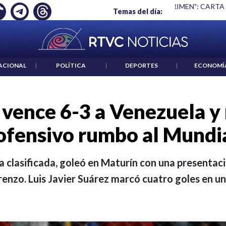
 ES UN CRIMEN": CARTA DE BETO CORAL
|
ABELARDO DE LA E
Temas del día:
ACIONAL
|
POLÍTICA
|
DEPORTES
|
ECONOMÍ
vence 6-3 a Venezuela y r
ofensivo rumbo al Mundi
a clasificada, goleó en Maturín con una presentaci
enzo. Luis Javier Suárez marcó cuatro goles en u