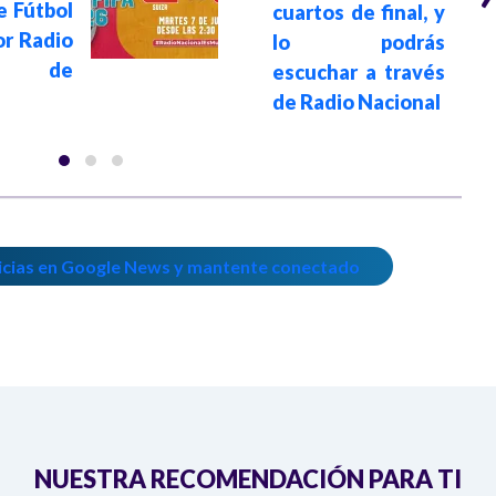
e Fútbol
cuartos de final, y
or Radio
lo podrás
al de
escuchar a través
de Radio Nacional
icias en Google News y mantente conectado
NUESTRA RECOMENDACIÓN PARA TI