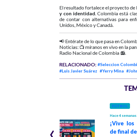
El resultado fortalece el proyecto d
y con identidad
. Colombia está clas
de contar con alternativas para en
Unidos, México y Canadá.
📢 Entérate de lo que pasa en Colomb
Noticias: 📺 míranos en vivo en la pa
Radio Nacional de Colombia 📻.
RELACIONADO:
#Seleccion Colomb
#Luis Javier Suárez
#Yerry Mina
#Joh
TEM
MEDIO AMBIENTE
FÚTBOL
Hace 1 mes
Hace 4 semanas
‹
Cambio climático
¡Vive los
pone en riesgo
de final d