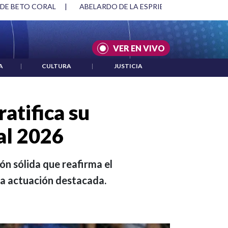
SPRIELLA Y DMG
|
ACUERDOS ENTRE ESTADOS UNIDOS E IRÁ
VER EN VIVO
A
|
CULTURA
|
JUSTICIA
atifica su
al 2026
ón sólida que reafirma el
na actuación destacada.