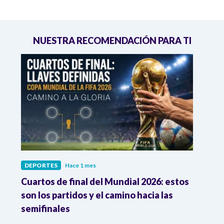
NUESTRA RECOMENDACIÓN PARA TI
DEPORTES
Hace 1 mes
DEPO
Cuartos de final del Mundial 2026: estos
Atle
n
son los partidos y el camino hacia las
reco
semifinales
Atle