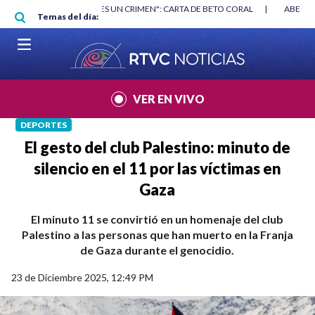
Pasar al contenido principal
RGAN
|
"HABLAR NO ES UN CRIMEN": CARTA DE BETO CORAL
|
ABELAR
Temas del día:
VER EN VIVO
DEPORTES
El gesto del club Palestino: minuto de
silencio en el 11 por las víctimas en
Gaza
El minuto 11 se convirtió en un homenaje del club
Palestino a las personas que han muerto en la Franja
de Gaza durante el genocidio.
23 de Diciembre 2025, 12:49 PM