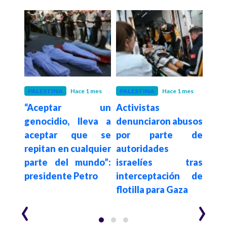
 meses
PALESTINA
Hace 1 mes
PALESTINA
Hace 1 mes
PALE
l en
“Aceptar un
Activistas
ON
ría
genocidio, lleva a
denunciaron abusos
denu
i dos
aceptar que se
por parte de
po
 de
repitan en cualquier
autoridades
ge
parte del mundo”:
israelíes tras
Pa
presidente Petro
interceptación de
ata
flotilla para Gaza
niño
‹
›