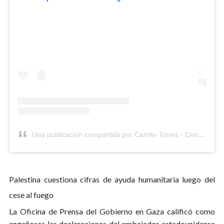
Una publicación compartida por Camilo Torres - Central Rústico ⚽️🇨🇱 (@centralrustico)
Palestina cuestiona cifras de ayuda humanitaria luego del
cese al fuego
La Oficina de Prensa del Gobierno en Gaza calificó como
engañosas las declaraciones del embajador estadounidense