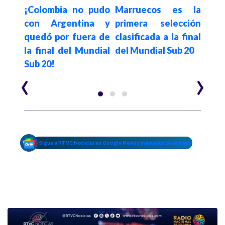
b-20
¡Colombia no pudo
Marruecos es la
Sem
 pie
con Argentina y
primera selección
Sub-
ma 3
quedó por fuera de
clasificada a la final
mide
 el
la final del Mundial
del Mundial Sub 20
15 d
Sub 20!
‹
›
Sigue a RTVC Noticias en Google News y mantente conectado