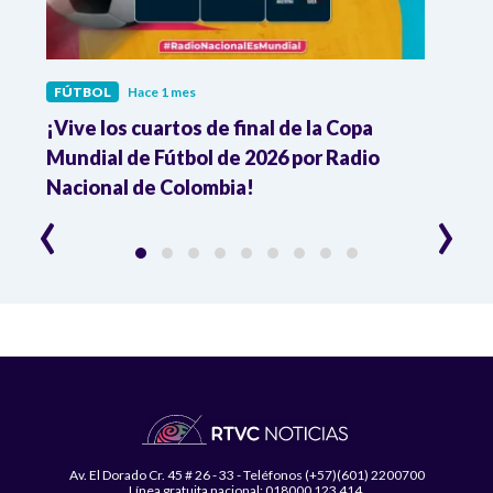
FÚTBOL
Hace 1 mes
FÚTB
¡Vive los cuartos de final de la Copa
Colo
Mundial de Fútbol de 2026 por Radio
cuart
Nacional de Colombia!
trav
‹
›
Av. El Dorado Cr. 45 # 26 - 33 - Teléfonos (+57)(601) 2200700
Línea gratuita nacional: 018000 123 414