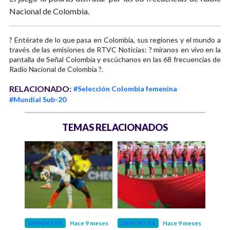
Nacional de Colombia.
? Entérate de lo que pasa en Colombia, sus regiones y el mundo a
través de las emisiones de RTVC Noticias: ? míranos en vivo en la
pantalla de Señal Colombia y escúchanos en las 68 frecuencias de
Radio Nacional de Colombia ?.
RELACIONADO:
#Selección Colombia femenina
#Mundial Sub-20
TEMAS RELACIONADOS
 meses
DEPORTES
Hace 9 meses
DEPORTES
Hace 9 meses
DEP