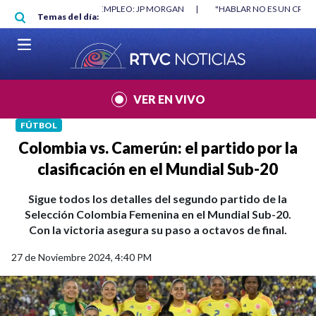
Pasar al contenido principal
TRUYÓ EMPLEO: JP MORGAN
|
"HABLAR NO ES UN CRIMEN": CARTA DE BET
Temas del día:
|
VER EN VIVO
FÚTBOL
Colombia vs. Camerún: el partido por la
clasificación en el Mundial Sub-20
Sigue todos los detalles del segundo partido de la
Selección Colombia Femenina en el Mundial Sub-20.
Con la victoria asegura su paso a octavos de final.
27 de Noviembre 2024, 4:40 PM