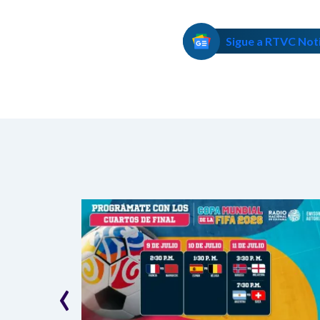
Sigue a RTVC Not
‹