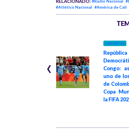
RELACIONADO:
#Radio Nacional
#
#Atlético Nacional
#América de Cali
TEM
INRAVISIÓN
DEPORTES
Hace 2 meses
Inravisión
República
‹
desplegará
Democrát
cubrimiento en
Congo: as
todo el territorio
uno de los
nacional para las
de Colomb
elecciones
Copa Mun
presidenciales
la FIFA 20
2026