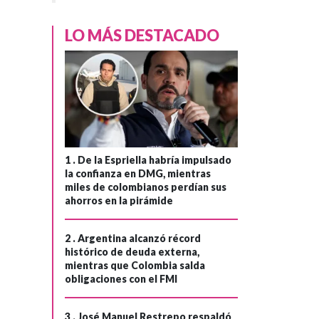
LO MÁS DESTACADO
DEPORTES
Hace 1 mes
¿Cuándo empieza
›
el Mundial 2026?
1 .
De la Espriella habría impulsado
Fecha, hora y todo
la confianza en DMG, mientras
sobre el partido
miles de colombianos perdían sus
ahorros en la pirámide
inaugural entre
México y
2 .
Argentina alcanzó récord
Sudáfrica
histórico de deuda externa,
mientras que Colombia salda
obligaciones con el FMI
3 .
José Manuel Restrepo respaldó