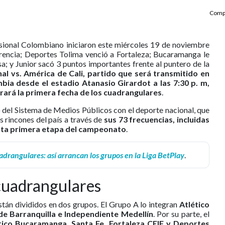
Compa
sional Colombiano iniciaron este miércoles 19 de noviembre
ferencia; Deportes Tolima venció a Fortaleza; Bucaramanga le
a; y Junior sacó 3 puntos importantes frente al puntero de la
nal vs. América de Cali, partido que será transmitido en
bia desde el estadio Atanasio Girardot a las 7:30 p. m,
rará la primera fecha de los cuadrangulares
.
 del Sistema de Medios Públicos con el deporte nacional, que
s rincones del país a través de
sus 73 frecuencias, incluidas
esta primera etapa del campeonato
.
adrangulares: así arrancan los grupos en la Liga BetPlay
.
 cuadrangulares
stán divididos en dos grupos. El Grupo A lo integran
Atlético
 de Barranquilla e Independiente Medellín
. Por su parte, el
tico Bucaramanga, Santa Fe, Fortaleza CEIF y Deportes