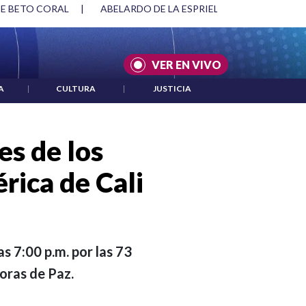
RIELLA Y DMG
|
ACUERDOS ENTRE ESTADOS UNIDOS E IRÁN
VER EN VIVO
A
|
CULTURA
|
JUSTICIA
es de los
rica de Cali
s 7:00 p.m. por las 73
oras de Paz.