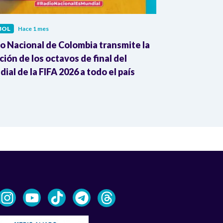
BOL
Hace 1 mes
FÚTBOL
Hace 1
o Nacional de Colombia transmite la
RB Leipzig an
ión de los octavos de final del
como su nuev
ial de la FIFA 2026 a todo el país