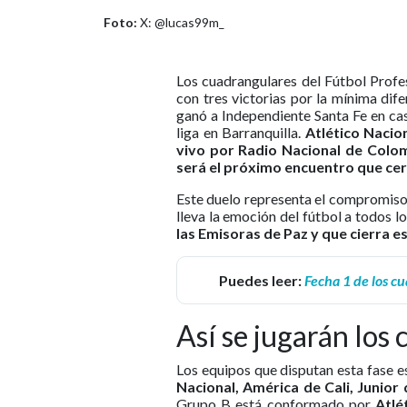
Foto:
X: @lucas99m_
Los cuadrangulares del Fútbol Profe
con tres victorias por la mínima di
ganó a Independiente Santa Fe en cas
liga en Barranquilla.
Atlético Nacio
vivo por Radio Nacional de Colom
será el próximo encuentro que cer
Este duelo representa el compromiso
lleva la emoción del fútbol a todos lo
las Emisoras de Paz y que cierra 
Puedes leer:
Fecha 1 de los cu
Así se jugarán los
Los equipos que disputan esta fase e
Nacional, América de Cali, Junior
Grupo B está conformado por
Atlé