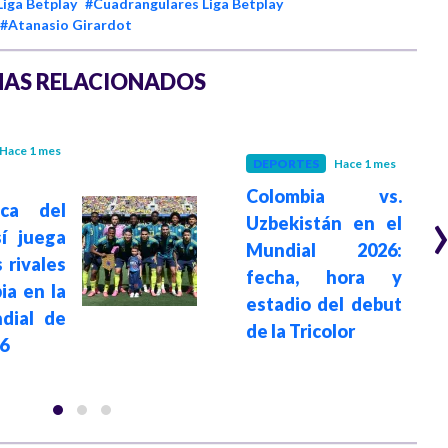
Liga Betplay
#Cuadrangulares Liga Betplay
#Atanasio Girardot
AS RELACIONADOS
Hace 1 mes
DEPORTES
Hace 1 mes
Colombia vs.
ica del
Uzbekistán en el
í juega
Mundial 2026:
 rivales
fecha, hora y
ia en la
estadio del debut
dial de
de la Tricolor
26