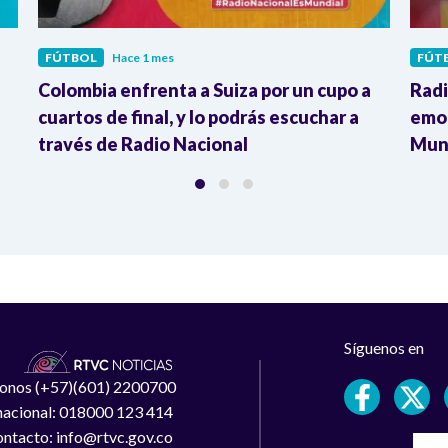
FÚTBOL
Hace 1 mes
FÚT
Colombia enfrenta a Suiza por un cupo a
Radi
cuartos de final, y lo podrás escuchar a
emoc
través de Radio Nacional
Mund
Síguenos en
léfonos (+57)(601) 2200700
 nacional: 018000 123 414
ntacto: info@rtvc.gov.co