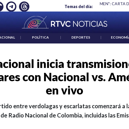
S UN CRIMEN": CARTA DE BETO CORAL
|
ABELARDO DE LA ESP
Temas del día:
ACIONAL
|
POLÍTICA
|
DEPORTES
|
ECONOMÍ
cional inicia transmision
res con Nacional vs. Amé
en vivo
rtido entre verdolagas y escarlatas comenzará a la
 de Radio Nacional de Colombia, incluidas las Emis