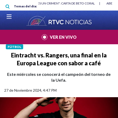
Pasar al contenido principal
RGAN
|
"HABLAR NO ES UN CRIMEN": CARTA DE BETO CORAL
|
ABELAR
Temas del día:
VER EN VIVO
FÚTBOL
Eintracht vs. Rangers, una final en la
Europa League con sabor a café
Este miércoles se conocerá el campeón del torneo de
la Uefa.
27 de Noviembre 2024, 4:47 PM