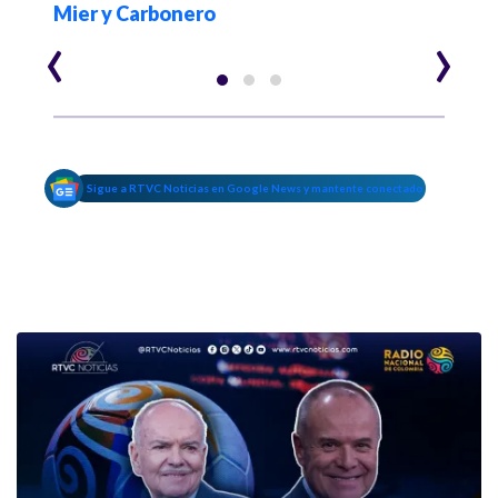
Mier y Carbonero
‹
›
Sigue a RTVC Noticias en Google News y mantente conectado