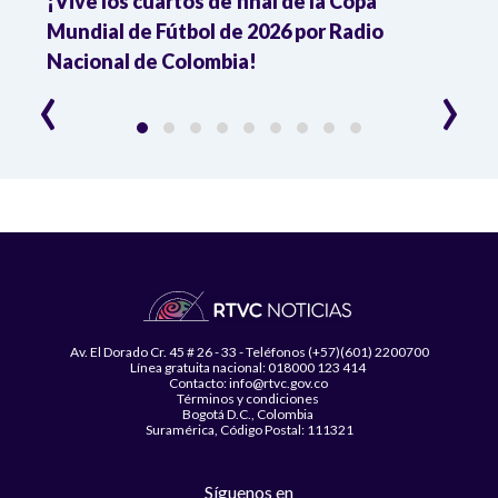
¡Vive los cuartos de final de la Copa
Colo
Mundial de Fútbol de 2026 por Radio
cuart
Nacional de Colombia!
trav
‹
›
Av. El Dorado Cr. 45 # 26 - 33 - Teléfonos (+57)(601) 2200700
Línea gratuita nacional: 018000 123 414
Contacto: info@rtvc.gov.co
Términos y condiciones
Bogotá D.C., Colombia
Suramérica, Código Postal: 111321
Síguenos en