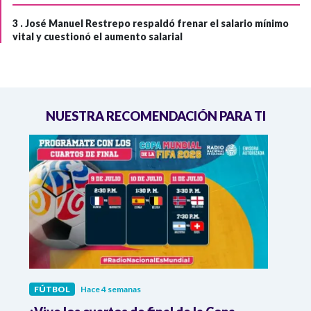
3 .
José Manuel Restrepo respaldó frenar el salario mínimo
vital y cuestionó el aumento salarial
NUESTRA RECOMENDACIÓN PARA TI
FÚTBOL
Hace 4 semanas
FÚTB