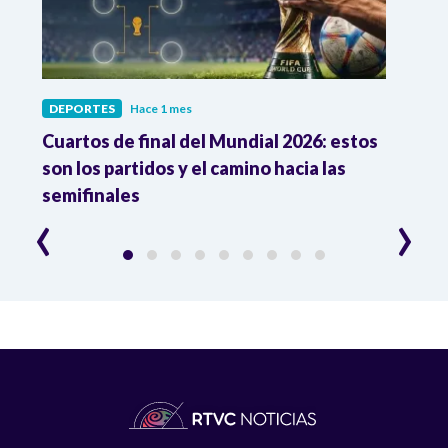
DEPORTES
Hace 1 mes
DEPO
Cuartos de final del Mundial 2026: estos
Atle
n
son los partidos y el camino hacia las
reco
semifinales
Atle
‹
›