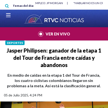
Pasar al contenido principal
RGAN
|
"HABLAR NO ES UN CRIMEN": CARTA DE BETO CORAL
|
ABELAR
Temas del día:
VER EN VIVO
DEPORTES
Jasper Philipsen: ganador de la etapa 1
del Tour de Francia entre caídas y
abandonos
En medio de caídas en la etapa 1 del Tour de Francia,
los cuatro ciclistas colombianos llegaron sin
problemas a la meta. Así está la clasificación general.
05 de Julio 2025, 4:24 PM