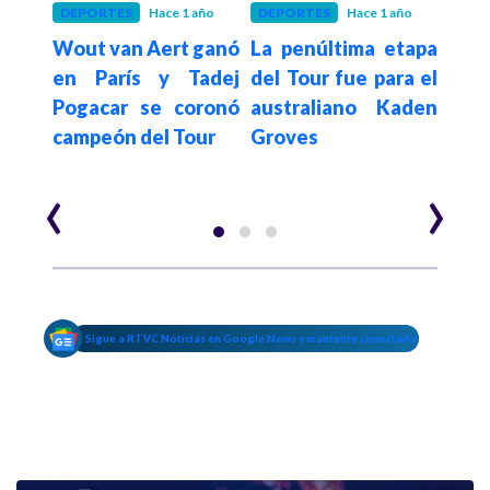
año
DEPORTES
Hace 1 año
DEPORTES
Hace 1 año
DEP
Mont
Wout van Aert ganó
La penúltima etapa
¡D
ra el
en París y Tadej
del Tour fue para el
Thy
ntin
Pogacar se coronó
australiano Kaden
El 
campeón del Tour
Groves
qued
19 d
‹
›
Sigue a RTVC Noticias en Google News y mantente conectado