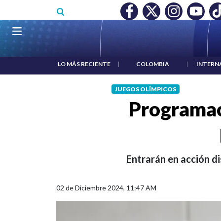
Pasar al contenido principal
O MÍNIMO NO DESTRUYÓ EMPLEO: JP MORGAN
|
"HABLAR NO
Navegación principal
LO MÁS RECIENTE
|
COLOMBIA
|
INTERN
JUEGOS OLÍMPICOS
Programac
Entrarán en acción di
02 de Diciembre 2024, 11:47 AM