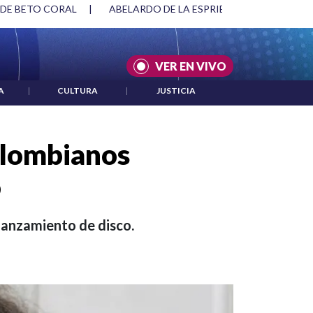
SPRIELLA Y DMG
|
ACUERDOS ENTRE ESTADOS UNIDOS E IRÁ
VER EN VIVO
A
|
CULTURA
|
JUSTICIA
olombianos
o
 lanzamiento de disco.