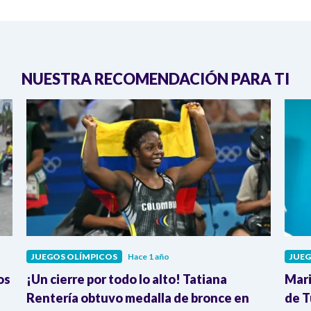
NUESTRA RECOMENDACIÓN PARA TI
JUEGOS OLÍMPICOS
Hace 1 año
JUEG
os
¡Un cierre por todo lo alto! Tatiana
Mari
Rentería obtuvo medalla de bronce en
de T