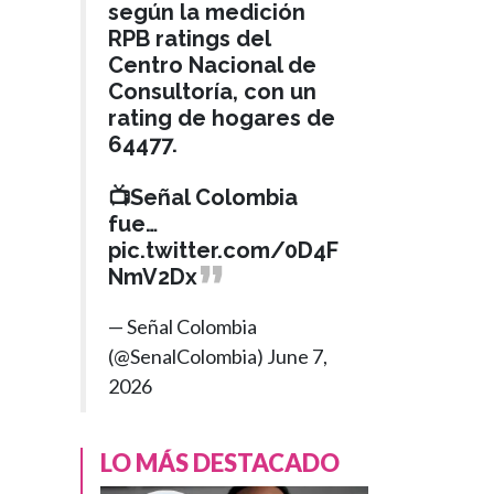
según la medición
RPB ratings del
Centro Nacional de
Consultoría, con un
rating de hogares de
64477.
ANTIOQUIA
📺Señal Colombia
Hace 3 meses
Este sábado en
fue…
›
pic.twitter.com/0D4F
Medellín:
NmV2Dx
sancocho
comunitario,
— Señal Colombia
murales, teatro y
(@SenalColombia)
June 7,
música en la XI
2026
Fiesta de la
Utopía
LO MÁS DESTACADO