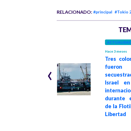
RELACIONADO:
#principal
#Tokio 
TEM
ACTUALIDA
COLOMBIA
Hace 3 meses
Tres colo
Hace 11 meses
‹
Venezuela
fueron
detiene a 12
secuestra
personas en
Israel e
región del Delta,
internacio
ocho de ellas
durante e
colombianas
de la Floti
Libertad