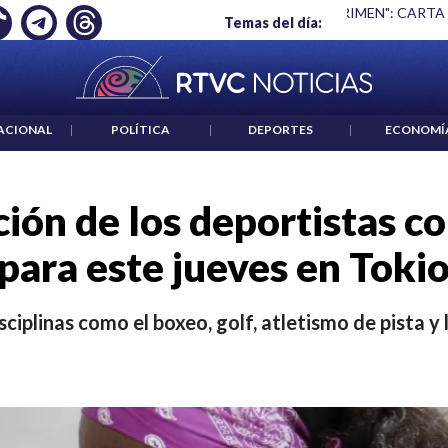
 ES UN CRIMEN": CARTA DE BETO CORAL
|
ABELARDO DE LA E
Temas del día:
ACIONAL
|
POLÍTICA
|
DEPORTES
|
ECONOMÍ
ión de los deportistas c
para este jueves en Toki
sciplinas como el boxeo, golf, atletismo de pista y