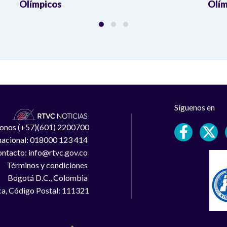
Olímpicos
Olím
Síguenos en
léfonos (+57)(601) 2200700
 nacional: 018000 123 414
ntacto: info@rtvc.gov.co
Términos y condiciones
Bogotá D.C., Colombia
a, Código Postal: 111321