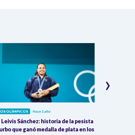
›
OS OLÍMPICOS
Hace 1 año
JUEGOS OLÍMPI
 Leivis Sánchez: historia de la pesista
¡Mari Leivis S
urbo que ganó medalla de plata en los
Conquista med