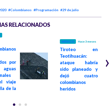
2020
#Colombianos
#Programación
#29 de julio
AS RELACIONADOS
D
MÉXICO
Hace 3 meses
mbianos
Tiroteo en
Teotihuacán:
dos por
ataque habría
n aguas
sido planeado y
nales
dejó cuatro
l viaje
colombianos
lla de la
heridos