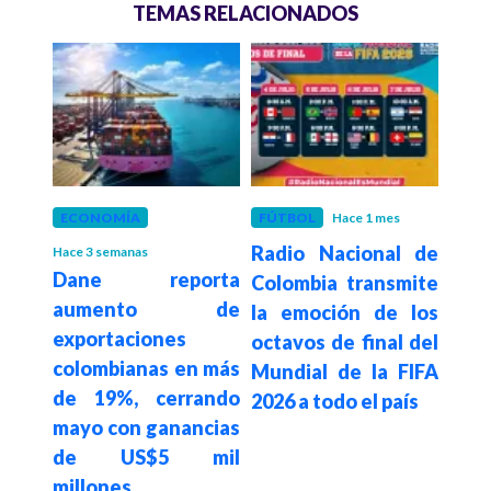
TEMAS RELACIONADOS
 mes
ECONOMÍA
FÚTBOL
Hace 1 mes
EST
s un
Radio Nacional de
Hace 3 semanas
Hace 1
Dane reporta
Do
 y de
Colombia transmite
aumento de
habr
 EE.
la emoción de los
exportaciones
de 
ente
octavos de final del
colombianas en más
dóla
Mundial de la FIFA
de 19%, cerrando
pro
2026 a todo el país
mayo con ganancias
cri
de US$5 mil
se b
millones
su 