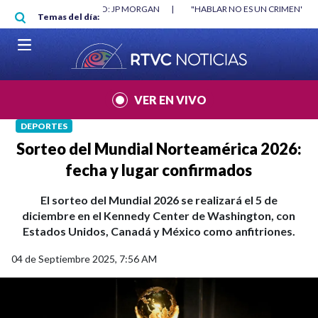
Pasar al contenido principal
RGAN
|
"HABLAR NO ES UN CRIMEN": CARTA DE BETO CORAL
|
ABELAR
Temas del día:
VER EN VIVO
DEPORTES
Sorteo del Mundial Norteamérica 2026:
fecha y lugar confirmados
El sorteo del Mundial 2026 se realizará el 5 de
diciembre en el Kennedy Center de Washington, con
Estados Unidos, Canadá y México como anfitriones.
04 de Septiembre 2025, 7:56 AM