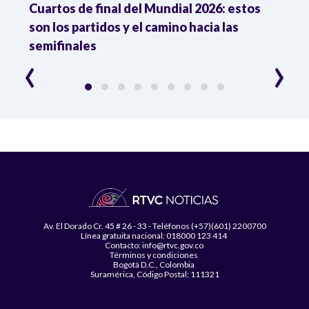
Cuartos de final del Mundial 2026: estos
Atle
n
son los partidos y el camino hacia las
reco
semifinales
Atle
‹
›
Av. El Dorado Cr. 45 # 26 - 33 - Teléfonos (+57)(601) 2200700
Línea gratuita nacional: 018000 123 414
Contacto: info@rtvc.gov.co
Términos y condiciones
Bogotá D.C., Colombia
Suramérica, Código Postal: 111321