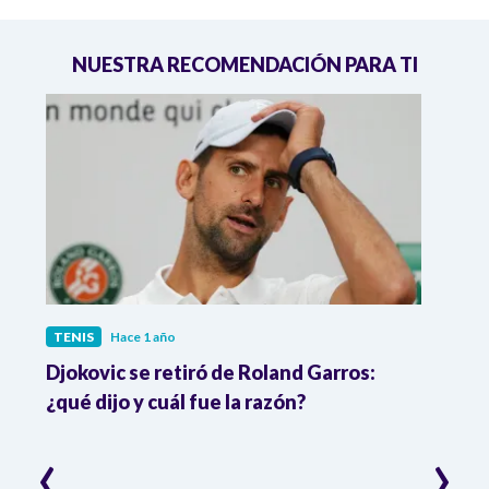
NUESTRA RECOMENDACIÓN PARA TI
TENIS
Hace 1 año
TENI
 en
Djokovic se retiró de Roland Garros:
¡Dob
¿qué dijo y cuál fue la razón?
se q
‹
›