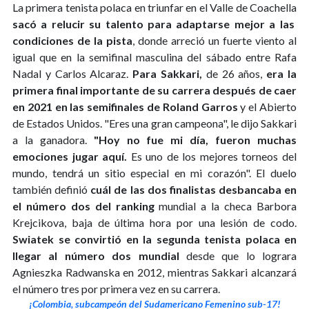
La primera tenista polaca en triunfar en el Valle de Coachella
sacó a relucir su talento para adaptarse mejor a las
condiciones de la pista
, donde arreció un fuerte viento al
igual que en la semifinal masculina del sábado entre Rafa
Nadal y Carlos Alcaraz.
Para Sakkari,
de 26 años,
era la
primera final importante de su carrera después de caer
en 2021 en las semifinales de Roland Garros
y el Abierto
de Estados Unidos. "Eres una gran campeona", le dijo Sakkari
a la ganadora.
"Hoy no fue mi día, fueron muchas
emociones jugar aquí.
Es uno de los mejores torneos del
mundo, tendrá un sitio especial en mi corazón". El duelo
también definió
cuál de las dos finalistas desbancaba en
el número dos del ranking
mundial a la checa Barbora
Krejcikova, baja de última hora por una lesión de codo.
Swiatek se convirtió en la segunda tenista polaca en
llegar al número dos mundial
desde que lo lograra
Agnieszka Radwanska en 2012, mientras Sakkari alcanzará
el número tres por primera vez en su carrera.
¡Colombia, subcampeón del Sudamericano Femenino sub-17!