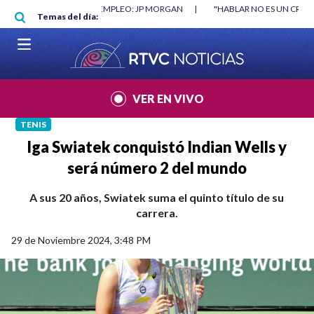
Pasar al contenido principal
RGAN
|
"HABLAR NO ES UN CRIMEN": CARTA DE BETO CORAL
|
ABELAR
Temas del día:
VER EN VIVO
TENIS
Iga Swiatek conquistó Indian Wells y
será número 2 del mundo
A sus 20 años, Swiatek suma el quinto título de su
carrera.
29 de Noviembre 2024, 3:48 PM