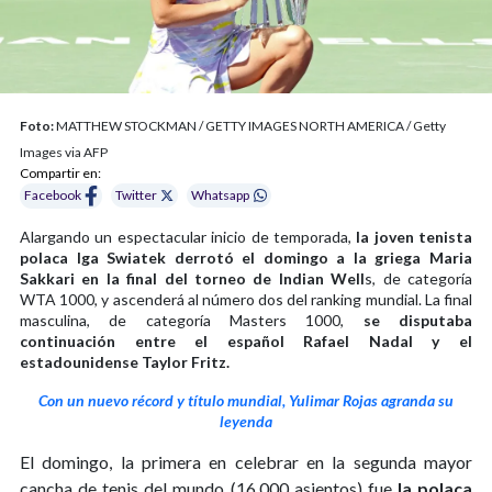
Foto:
MATTHEW STOCKMAN / GETTY IMAGES NORTH AMERICA / Getty
Images via AFP
Compartir en:
Facebook
Twitter
Whatsapp
Alargando un espectacular inicio de temporada,
la joven tenista
polaca Iga Swiatek derrotó el domingo a la griega Maria
Sakkari en la final del torneo de Indian Well
s, de categoría
WTA 1000, y ascenderá al número dos del ranking mundial. La final
masculina, de categoría Masters 1000,
se disputaba
continuación entre el español Rafael Nadal y el
estadounidense Taylor Fritz.
Con un nuevo récord y título mundial, Yulimar Rojas agranda su
leyenda
El domingo, la primera en celebrar en la segunda mayor
cancha de tenis del mundo (16.000 asientos) fue
la polaca