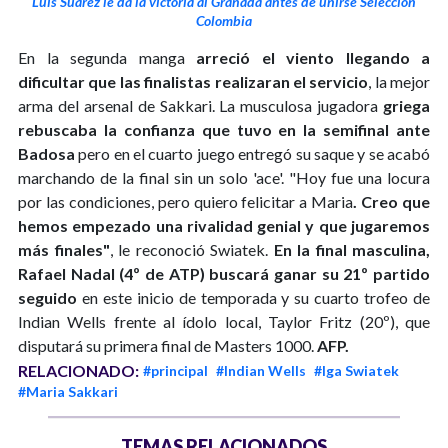
Luis Suárez le da la victoria al Granada antes de unirse Selección
Colombia
En la segunda manga
arreció el viento llegando a
dificultar que las finalistas realizaran el servicio
, la mejor
arma del arsenal de Sakkari. La musculosa jugadora
griega
rebuscaba la confianza que tuvo en la semifinal ante
Badosa
pero en el cuarto juego entregó su saque y se acabó
marchando de la final sin un solo 'ace'. "Hoy fue una locura
por las condiciones, pero quiero felicitar a Maria
. Creo que
hemos empezado una rivalidad genial y que jugaremos
más finales"
, le reconoció Swiatek.
En la final masculina,
Rafael Nadal (4º de ATP) buscará ganar su 21º partido
seguido
en este inicio de temporada y su cuarto trofeo de
Indian Wells frente al ídolo local, Taylor Fritz (20º), que
disputará su primera final de Masters 1000.
AFP.
RELACIONADO:
#principal
#Indian Wells
#Iga Swiatek
#Maria Sakkari
TEMAS RELACIONADOS