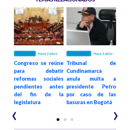
os
POLÍTICA
Hace 2 años
COLOMBIA
Hace 2 años
COL
varo
Congreso se reúne
Tribunal de
¿Qué
dente
para debatir
Cundinamarca
mue
ado
reformas sociales
anula multa a
Dav
r la
pendientes antes
presidente Petro
que
del fin de la
por caso de las
Cor
legislatura
basuras en Bogotá
Bau
‹
›