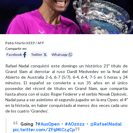
Foto:
Martin KEEP / AFP
Compartir en:
Facebook
Twitter
Whatsapp
Rafael Nadal conquistó este domingo un histórico 21º título de
Grand Slam al derrotar al ruso Daniil Medvedev en la final del
Abierto de Australia 2-6, 6-7 (5/7), 6-4, 6-4, 7-5 en 5 horas y 24
minutos. El español se convierte a sus 35 años en el único
poseedor del récord de títulos en Grand Slam, que compartía
hasta ahora con el suizo Roger Federer y el serbio Novak Djokovic.
Nadal pasa a ser asimismo el segundo jugador en la era Open, el 4º
en la historia, en haber conquistado al menos dos veces cada uno
de los cuatro 'Grandes'.
Going ?
#AusOpen
•
#AO2022
•
@RafaelNadal
pic.twitter.com/ZF9MlCz4Cp