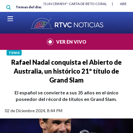
Pasar al contenido principal
RGAN
|
"HABLAR NO ES UN CRIMEN": CARTA DE BETO CORAL
|
ABELAR
Temas del día:
VER EN VIVO
TENIS
Rafael Nadal conquista el Abierto de
Australia, un histórico 21º título de
Grand Slam
El español se convierte a sus 35 años en el único
poseedor del récord de títulos en Grand Slam.
02 de Diciembre 2024, 8:44 PM