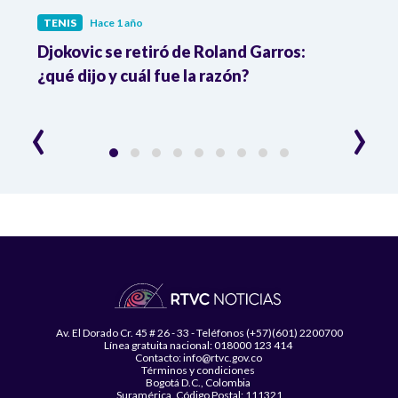
TENIS
Hace 1 año
TENI
 en
Djokovic se retiró de Roland Garros:
¡Dob
¿qué dijo y cuál fue la razón?
se q
‹
›
Av. El Dorado Cr. 45 # 26 - 33 - Teléfonos (+57)(601) 2200700
Línea gratuita nacional: 018000 123 414
Contacto: info@rtvc.gov.co
Términos y condiciones
Bogotá D.C., Colombia
Suramérica, Código Postal: 111321