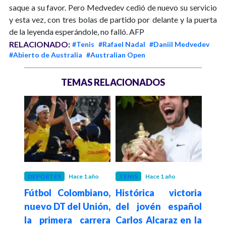
saque a su favor. Pero Medvedev cedió de nuevo su servicio
y esta vez, con tres bolas de partido por delante y la puerta
de la leyenda esperándole, no falló. AFP
RELACIONADO:
#Tenis
#Rafael Nadal
#Daniil Medvedev
#Abierto de Australia
#Australian Open
TEMAS RELACIONADOS
años
DEPORTES
Hace 1 año
TENIS
Hace 1 año
TENI
sta
Fútbol Colombiano,
Histórica victoria
Cam
aría
nuevo DT del Unión,
del jovén español
estr
cayó
la primera carrera
Carlos Alcaraz en la
en e