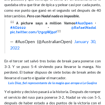
quedaba otra que tirar de épica y pelear casi por cada punto,
como ese punto que ganó en el segundo set después de 40
intercambios.
Pero con Nadal nada es imposible.
A picture says a million Vamos
#AusOpen
•
#AO2022
•
@RafaelNadal
pic.twitter.com/l7gcpWj5of
— #AusOpen (@AustralianOpen)
January 30,
2022
En el tercer set salvó tres bolas de break para ponerse con
3-3. Y se puso 5-4 sirviendo para llevarse la manga. No
perdonó. El balear dispuso de siete bolas de break antes de
llevarse el cuarto e igualar el marcador.
Luis Díaz, fiel representante de la magia que arropa a La Guajira
Y el quinto y decisivo pasará a la historia. Después de romper
el servicio del ruso para ponerse 3-2, Nadal se vio con 5-5,
después de haber estado a dos puntos de la victoria con el