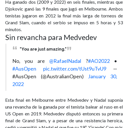
Ha ganado dos (2009 y 2022) en seis finales, mientras que
Djokovic ganó las 9 finales que jugó en Melbourne. Ambos
tenistas jugaron en 2012 la final más larga de torneos de
Grand Slam, cuando el serbio se impuso en 5 horas y 53
minutos.
Sin revancha para Medvedev
"You are just amazing."
No, you are
@RafaelNadal
?
#AO2022
•
#AusOpen
pic.twitter.com/tUst9uTvU9
—
#AusOpen (@AustralianOpen)
January 30,
2022
Esta final en Melbourne entre Medvedev y Nadal suponía
una revancha de la ganada por el tenista balear al ruso en el
US Open en 2019. Medvedev disputó entonces su primera
final de Grand Slam, y a pesar de una resistencia heroica,
cedió y permitió a Nadal el que fue su 19º 'Grande'. Con más