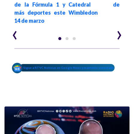
s de
de la Fórmula 1 y
Catedral de
más deportes este
Wimbledon
14 de marzo
‹
›
Sigue a RTVC Noticias en Google News y mantente conectado