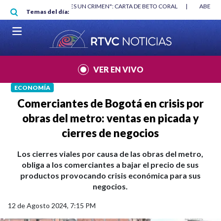
Pasar al contenido principal
RGAN
|
"HABLAR NO ES UN CRIMEN": CARTA DE BETO CORAL
|
ABELAR
Temas del día:
VER EN VIVO
ECONOMÍA
Comerciantes de Bogotá en crisis por
obras del metro: ventas en picada y
cierres de negocios
Los cierres viales por causa de las obras del metro,
obliga a los comerciantes a bajar el precio de sus
productos provocando crisis económica para sus
negocios.
12 de Agosto 2024, 7:15 PM