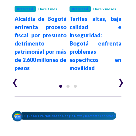
eses
BOGOTÁ
Hace 1 mes
BOGOTÁ
Hace 2 meses
JUST
e la
Alcaldía de Bogotá
Tarifas altas, baja
Sus
 del
enfrenta proceso
calidad e
de d
gotá
fiscal por presunto
inseguridad:
1.00
tras
detrimento
Bogotá enfrenta
la l
o de
patrimonial por más
problemas
en 
de 2.600 millones de
específicos en
pesos
movilidad
‹
›
Sigue a RTVC Noticias en Google News y mantente conectado