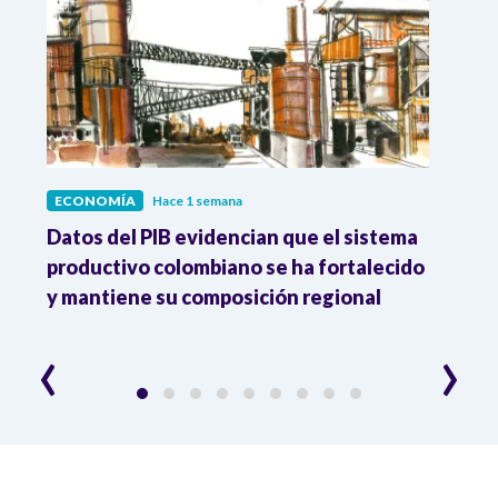
ECONOMÍA
Hace 1 semana
ECO
Datos del PIB evidencian que el sistema
Los 
productivo colombiano se ha fortalecido
nacio
y mantiene su composición regional
empl
‹
›