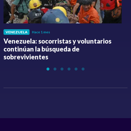
VENEZUELA
Hace 1 mes
Venezuela: socorristas y voluntarios
C
continúan la búsqueda de
a
sobrevivientes
l