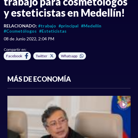
trabajo para cosmetólogos
y esteticistas en Medellín!
RELACIONADO:
#trabajo
#principal
#Medellín
#Cosmetólogos
#Esteticistas
08 de Junio 2022, 2:04 PM
Compartir en:
Facebook
Twitter
Whatsapp
MÁS DE ECONOMÍA