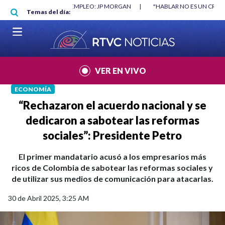
Pasar al contenido principal
RGAN
|
"HABLAR NO ES UN CRIMEN": CARTA DE BETO CORAL
|
ABELAR
Temas del día:
VER EN VIVO
ECONOMÍA
“Rechazaron el acuerdo nacional y se
dedicaron a sabotear las reformas
sociales”: Presidente Petro
El primer mandatario acusó a los empresarios más
ricos de Colombia de sabotear las reformas sociales y
de utilizar sus medios de comunicación para atacarlas.
30 de Abril 2025, 3:25 AM