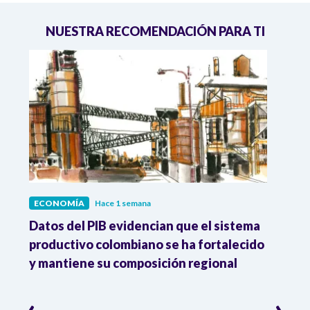
NUESTRA RECOMENDACIÓN PARA TI
ECONOMÍA
Hace 1 semana
ECO
Datos del PIB evidencian que el sistema
Los 
productivo colombiano se ha fortalecido
nacio
y mantiene su composición regional
empl
‹
›