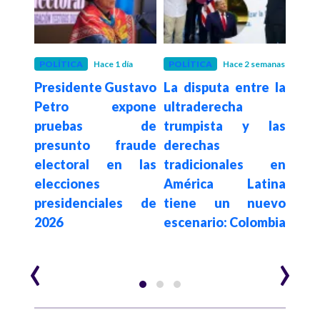
 mes
POLÍTICA
Hace 1 día
POLÍTICA
Hace 2 semanas
POLÍ
para
Presidente Gustavo
La disputa entre la
Con
ores
Petro expone
ultraderecha
su
este
pruebas de
trumpista y las
de
argo
presunto fraude
derechas
elim
e al
electoral en las
tradicionales en
a c
nada
elecciones
América Latina
es
ce
presidenciales de
tiene un nuevo
$62.
2026
escenario: Colombia
año
‹
›