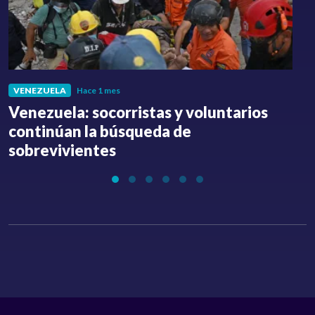
VENEZUELA
Hace 1 mes
Venezuela: socorristas y voluntarios
C
continúan la búsqueda de
a
sobrevivientes
l