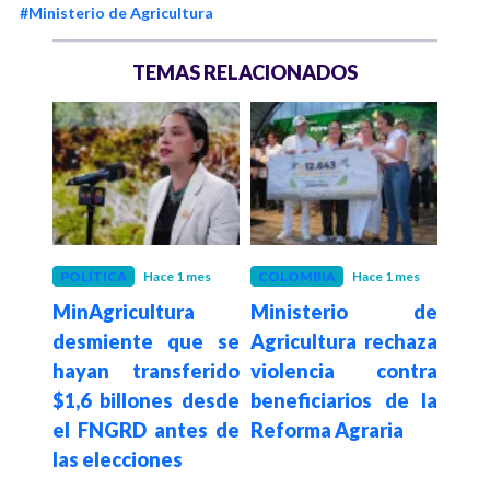
#Ministerio de Agricultura
TEMAS RELACIONADOS
 meses
POLÍTICA
Hace 1 mes
COLOMBIA
Hace 1 mes
LAT
 en
MinAgricultura
Ministerio de
Hace 2
“Ni
desmiente que se
Agricultura rechaza
lati
ún el
hayan transferido
violencia contra
de
dial
$1,6 billones desde
beneficiarios de la
hamb
s de
el FNGRD antes de
Reforma Agraria
Pres
s
las elecciones
Pet