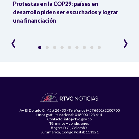
ás
Protestas en la COP29: países en
Colo
as
desarrollo piden ser escuchados y lograr
trans
una financiación
equi
‹
›
Av. El Dorado Cr. 45 # 26 - 33 - Teléfonos (+57)(601) 2200700
Línea gratuita nacional: 018000 123 414
Contacto: info@rtvc.gov.co
Términos y condiciones
Bogotá D.C., Colombia
Suramérica, Código Postal: 111321