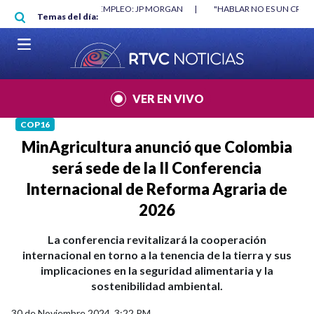
Pasar al contenido principal
O MÍNIMO NO DESTRUYÓ EMPLEO: JP MORGAN
|
"HABLAR NO ES UN CRIME
Temas del día:
L MUNDIAL 2026
|
VER EN VIVO
COP16
MinAgricultura anunció que Colombia
será sede de la II Conferencia
Internacional de Reforma Agraria de
2026
La conferencia revitalizará la cooperación
internacional en torno a la tenencia de la tierra y sus
implicaciones en la seguridad alimentaria y la
sostenibilidad ambiental.
30 de Noviembre 2024, 3:22 PM