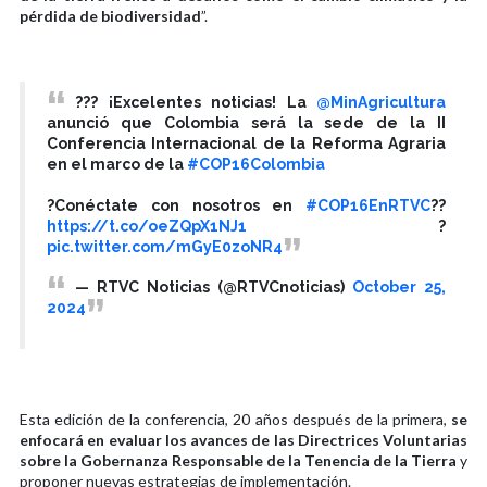
pérdida de biodiversidad
”.
??? ¡Excelentes noticias! La
@MinAgricultura
anunció que Colombia será la sede de la II
Conferencia Internacional de la Reforma Agraria
en el marco de la
#COP16Colombia
?Conéctate con nosotros en
#COP16EnRTVC
??
https://t.co/oeZQpX1NJ1
?
pic.twitter.com/mGyE0zoNR4
— RTVC Noticias (@RTVCnoticias)
October 25,
2024
Esta edición de la conferencia, 20 años después de la primera,
se
enfocará en evaluar los avances de las Directrices Voluntarias
sobre la Gobernanza Responsable de la Tenencia de la Tierra
y
proponer nuevas estrategias de implementación.