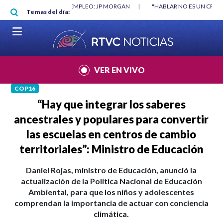
Pasar al contenido principal
RGAN
|
"HABLAR NO ES UN CRIMEN": CARTA DE BETO CORAL
|
ABELAR
Temas del día:
VER EN VIVO
COP16
“Hay que integrar los saberes
ancestrales y populares para convertir
las escuelas en centros de cambio
territoriales”: Ministro de Educación
Daniel Rojas, ministro de Educación, anunció la
actualización de la Política Nacional de Educación
Ambiental, para que los niños y adolescentes
comprendan la importancia de actuar con conciencia
climática.