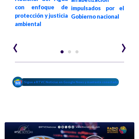
con enfoque de
para
s en
impulsados por el
protección y justicia
univ
Gobierno nacional
ambiental
públ
s de
Gob
‹
›
Sigue a RTVC Noticias en Google News y mantente conectado