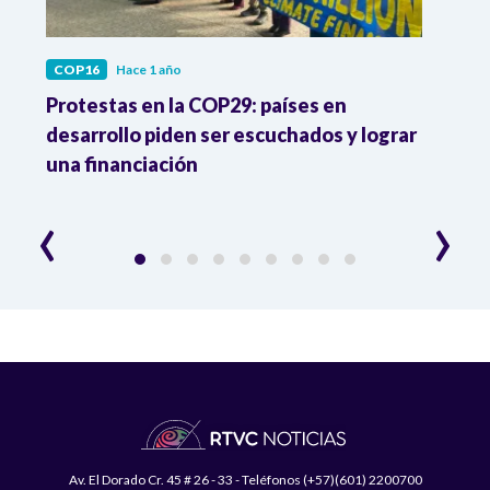
COP16
Hace 1 año
COP1
ás
Protestas en la COP29: países en
Colo
as
desarrollo piden ser escuchados y lograr
trans
una financiación
equi
‹
›
Av. El Dorado Cr. 45 # 26 - 33 - Teléfonos (+57)(601) 2200700