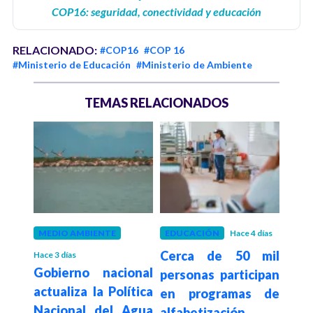
COP16: seguridad, conectividad y educación
RELACIONADO:
#COP16
#COP 16
#Ministerio de Educación
#Ministerio de Ambiente
TEMAS RELACIONADOS
 mes
MEDIO AMBIENTE
EDUCACIÓN
Hace 4 días
EDU
gará
Cerca de 50 mil
Hace 3 días
Hace 4
Gobierno nacional
Pre
personas participan
actualiza la Política
des
 más
en programas de
Nacional del Agua
his
00
alfabetización