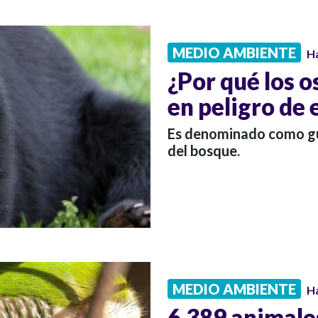
MEDIO AMBIENTE
H
¿Por qué los o
en peligro de 
Es denominado como gua
del bosque.
MEDIO AMBIENTE
H
6.389 animale