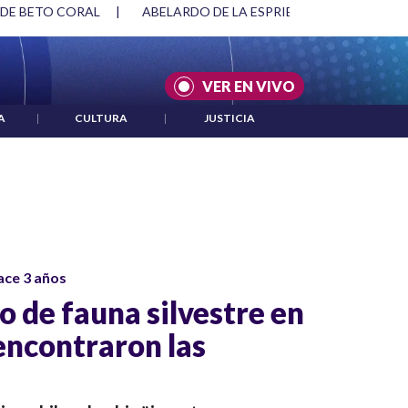
 DE BETO CORAL
|
ABELARDO DE LA ESPRIELLA Y DMG
|
VER EN VIVO
A
|
CULTURA
|
JUSTICIA
ace 3 años
co de fauna silvestre en
encontraron las