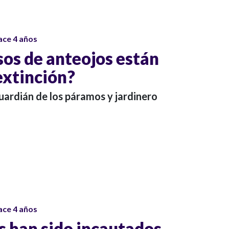
ace 4 años
sos de anteojos están
extinción?
rdián de los páramos y jardinero
ace 4 años
s han sido incautados