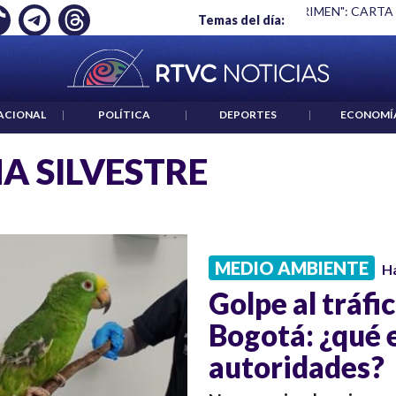
Ó EMPLEO: JP MORGAN
|
"HABLAR NO ES UN CRIMEN": CARTA
Temas del día:
ACIONAL
|
POLÍTICA
|
DEPORTES
|
ECONOMÍ
A SILVESTRE
MEDIO AMBIENTE
H
Golpe al tráfi
Bogotá: ¿qué 
autoridades?