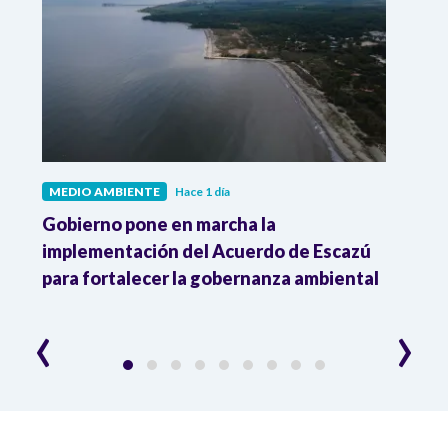
MEDIO AMBIENTE
Hace 1 día
MEDI
Gobierno pone en marcha la
Gobi
r
implementación del Acuerdo de Escazú
el p
para fortalecer la gobernanza ambiental
delim
cons
‹
›