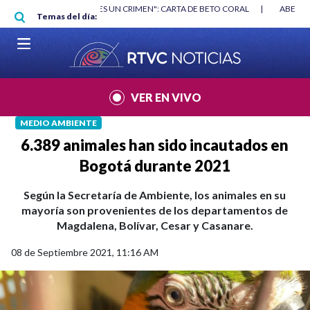
Pasar al contenido principal
RGAN
|
"HABLAR NO ES UN CRIMEN": CARTA DE BETO CORAL
|
ABELAR
Temas del día:
VER EN VIVO
MEDIO AMBIENTE
6.389 animales han sido incautados en
Bogotá durante 2021
Según la Secretaría de Ambiente, los animales en su
mayoría son provenientes de los departamentos de
Magdalena, Bolívar, Cesar y Casanare.
08 de Septiembre 2021, 11:16 AM