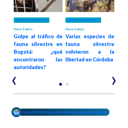
MEDIO AMBIENTE
MEDIO AMBIENTE
MED
Hace 3 años
Hace 3 años
Hace 4
a 15
Golpe al tráfico de
Varias especies de
¿Por
stres
fauna silvestre en
fauna silvestre
ant
ron
Bogotá: ¿qué
volvieron a la
pe
 en
encontraron las
libertad en Córdoba
exti
autoridades?
‹
›
Sigue a RTVC Noticias en Google News y mantente conectado