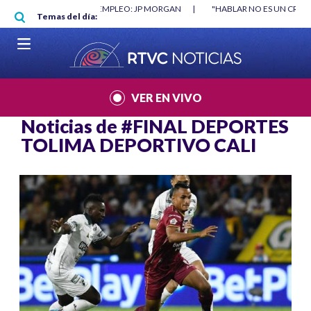
Pasar al contenido principal
O MÍNIMO NO DESTRUYÓ EMPLEO: JP MORGAN
|
"HABLAR NO ES UN CRIME
Temas del día:
L MUNDIAL 2026
|
VER EN VIVO
Noticias de
#FINAL DEPORTES
TOLIMA DEPORTIVO CALI