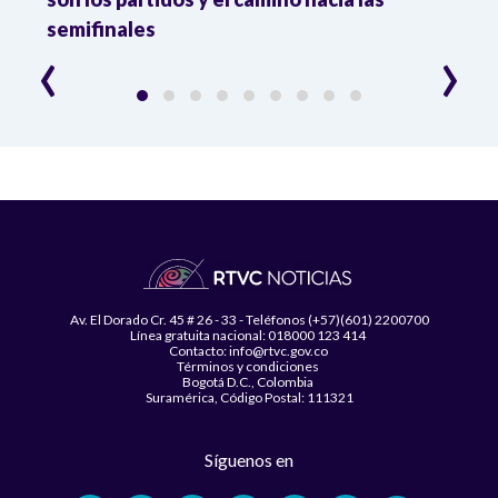
semifinales
Atle
‹
›
Av. El Dorado Cr. 45 # 26 - 33 - Teléfonos (+57)(601) 2200700
Línea gratuita nacional: 018000 123 414
Contacto: info@rtvc.gov.co
Términos y condiciones
Bogotá D.C., Colombia
Suramérica, Código Postal: 111321
Síguenos en