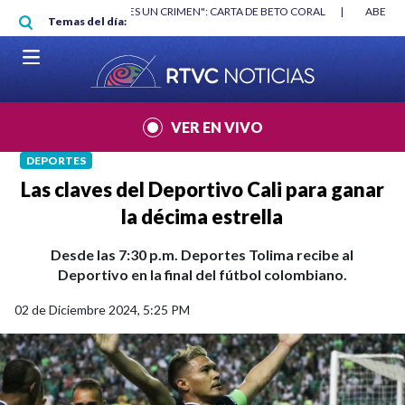
Pasar al contenido principal
RGAN
|
"HABLAR NO ES UN CRIMEN": CARTA DE BETO CORAL
|
ABELAR
Temas del día:
VER EN VIVO
DEPORTES
Las claves del Deportivo Cali para ganar
la décima estrella
Desde las 7:30 p.m. Deportes Tolima recibe al
Deportivo en la final del fútbol colombiano.
02 de Diciembre 2024, 5:25 PM