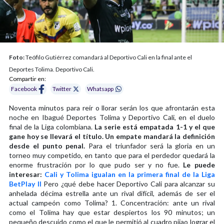
Foto:
Teófilo Gutiérrez comandará al Deportivo Cali en la final ante el
Deportes Tolima. Deportivo Cali.
Compartir en:
Facebook
Twitter
Whatsapp
Noventa minutos para reír o llorar serán los que afrontarán esta
noche en Ibagué Deportes Tolima y Deportivo Cali, en el duelo
final de la Liga colombiana.
La serie está empatada 1-1 y el que
gane hoy se llevará el título. Un empate mandará la definición
desde el punto penal.
Para el triunfador será la gloria en un
torneo muy competido, en tanto que para el perdedor quedará la
enorme frustración por lo que pudo ser y no fue.
Le puede
interesar:
Cali y Tolima igualan en la primera final de la Liga
BetPlay II
Pero ¿qué debe hacer Deportivo Cali para alcanzar su
anhelada décima estrella ante un rival difícil, además de ser el
actual campeón como Tolima? 1. Concentración: ante un rival
como el Tolima hay que estar despiertos los 90 minutos; un
pequeño descuido como el que le permitió al cuadro pijao lograr el