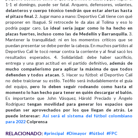
1-1 el domingo, puede ser fatal. Arquero, defensores, volantes,
delanteros y cuerpo técnico tendrán que estar alertas hasta
el pitazo final.
2. Jugar mano a mano: Deportivo Cali tiene con qué
proponer en Ibagué. Si retrocede le da alas al Tolima y eso lo
podría pagar caro.
Lo ideal sería jugar como lo ha hecho en
plazas fuertes, incluso como las de Medellín y Barranquilla.
3.
Mantener la tranquilidad: ni en los momentos críticos que se
puedan presentar se debe perder la cabeza. En muchos partidos al
Deportivo Cali le tocó remar contra la corriente y al final sacó los
resultados esperados. 4. Solidaridad: debe haber sacrificio,
entrega y una gran actitud en el partido definitivo,
además de
mucho compañerismo para aplicar la máxima de que todos
defienden y todos atacan.
5. Hacer su fútbol: el Deportivo Cali
no debe traicionar su estilo. Teófilo será indudablemente el guía
del equipo,
pero lo deben seguir rodeando como hasta el
momento lo han hecho para tener en quién descargar el balón.
Es importante que John Vásquez, Hárold Preciado y Ángelo
Rodríguez
tengan movilidad para generar los espacios que
puedan ser aprovechados por los que llegan de atrás.
Le
puede interesar:
Así será el sistema del fútbol colombiano
para 2022
Colprensa
RELACIONADO:
#principal
#Dimayor
#fútbol
#FPC