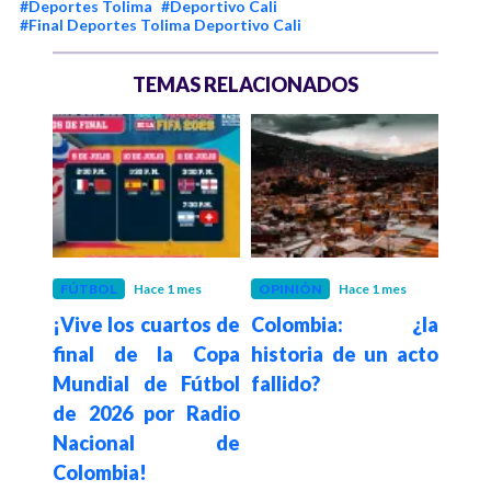
#Deportes Tolima
#Deportivo Cali
#Final Deportes Tolima Deportivo Cali
TEMAS RELACIONADOS
meses
FÚTBOL
Hace 1 mes
OPINIÓN
Hace 1 mes
FÚT
3 de
¡Vive los cuartos de
Colombia: ¿la
Ent
 de la
final de la Copa
historia de un acto
emo
ina
Mundial de Fútbol
fallido?
conq
yor:
de 2026 por Radio
de 
 vs
Nacional de
20
Colombia!
Pers