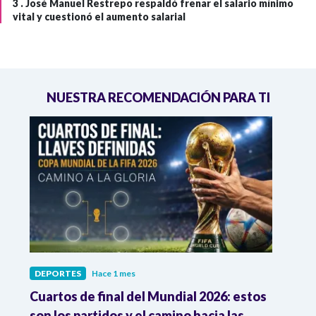
3 .
José Manuel Restrepo respaldó frenar el salario mínimo
vital y cuestionó el aumento salarial
NUESTRA RECOMENDACIÓN PARA TI
DEPORTES
Hace 1 mes
DEPO
Cuartos de final del Mundial 2026: estos
Atle
n
son los partidos y el camino hacia las
reco