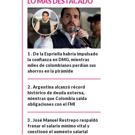
LO MÁS DESTACADO
1 .
De la Espriella habría impulsado
la confianza en DMG, mientras
miles de colombianos perdían sus
ahorros en la pirámide
2 .
Argentina alcanzó récord
AMAZONÍA
histórico de deuda externa,
mientras que Colombia salda
Hace 3 meses
obligaciones con el FMI
›
Gobierno exige
explicación a Perú
3 .
José Manuel Restrepo respaldó
por el asesinato
frenar el salario mínimo vital y
de colombiano de
cuestionó el aumento salarial