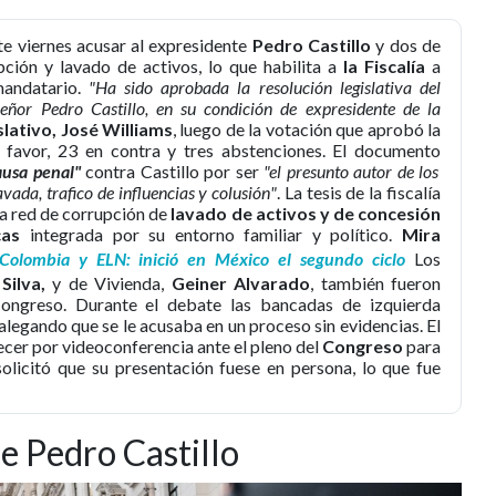
e viernes acusar al expresidente
Pedro Castillo
y dos de
ción y lavado de activos, lo que habilita a
la Fiscalía
a
mandatario.
"Ha sido aprobada la resolución legislativa del
eñor Pedro Castillo, en su condición de expresidente de la
slativo, José Williams
, luego de la votación que aprobó la
 favor, 23 en contra y tres abstenciones. El documento
ausa penal"
contra Castillo por ser
"el presunto autor de los
vada, trafico de influencias y colusión"
. La tesis de la fiscalía
na red de corrupción de
lavado de activos y de concesión
cas
integrada por su entorno familiar y político.
Mira
Colombia y ELN: inició en México el segundo ciclo
Los
Silva,
y de Vivienda,
Geiner Alvarado
, también fueron
Congreso. Durante el debate las bancadas de izquierda
 alegando que se le acusaba en un proceso sin evidencias. El
ecer por videoconferencia ante el pleno del
Congreso
para
solicitó que su presentación fuese en persona, lo que fue
de Pedro Castillo