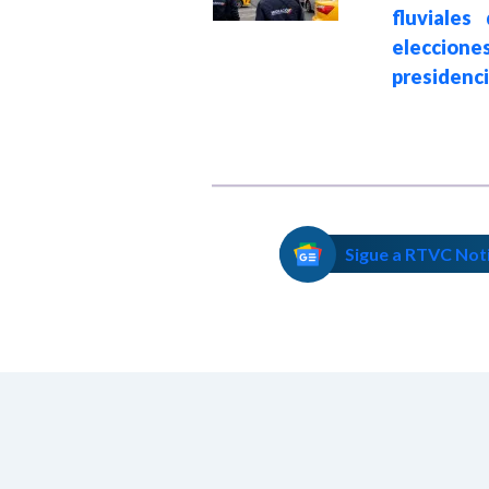
reemplazo este
fluviales
miércoles
eleccione
presidenci
Sigue a RTVC Not