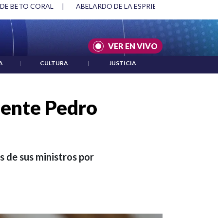
SPRIELLA Y DMG
|
ACUERDOS ENTRE ESTADOS UNIDOS E IRÁ
VER EN VIVO
A
|
CULTURA
|
JUSTICIA
dente Pedro
s de sus ministros por