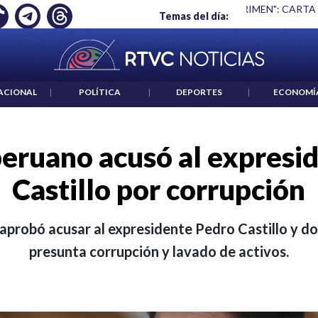
 ES UN CRIMEN": CARTA DE BETO CORAL
|
ABELARDO DE LA E
Temas del día:
ACIONAL
|
POLÍTICA
|
DEPORTES
|
ECONOMÍ
eruano acusó al expresi
Castillo por corrupción
probó acusar al expresidente Pedro Castillo y do
presunta corrupción y lavado de activos.