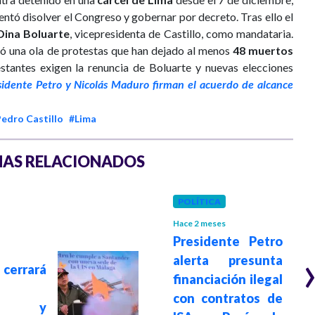
entó disolver el Congreso y gobernar por decreto. Tras ello el
Dina Boluarte
, vicepresidenta de Castillo, como mandataria.
ó una ola de protestas que han dejado al menos
48 muertos
festantes exigen la renuncia de Boluarte y nuevas elecciones
sidente Petro y Nicolás Maduro firman el acuerdo de alcance
edro Castillo
#Lima
AS RELACIONADOS
POLÍTICA
Hace 2 meses
Presidente Petro
alerta presunta
cerrará
financiación ilegal
con contratos de
tres y