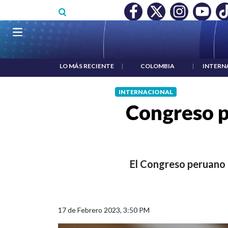
Pasar al contenido principal
O MÍNIMO NO DESTRUYÓ EMPLEO: JP MORGAN
|
"HABLAR NO
Navegación principal
LO MÁS RECIENTE
|
COLOMBIA
|
INTERN
INTERNACIONAL
Congreso p
El Congreso peruano a
17 de Febrero 2023, 3:50 PM