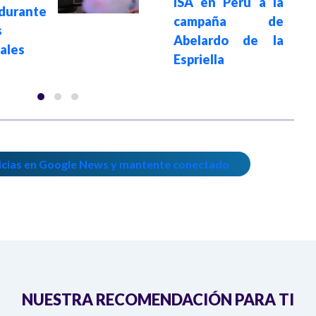
ISA en Perú a la
 durante
campaña de
s
Abelardo de la
ales
Espriella
icias en Google News y mantente conectado
NUESTRA RECOMENDACIÓN PARA TI