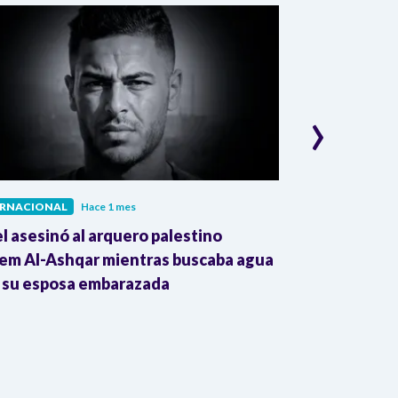
›
ERNACIONAL
Hace 1 mes
INTERNACIONAL
el asesinó al arquero palestino
The Guardian:
em Al-Ashqar mientras buscaba agua
Colombia impu
 su esposa embarazada
transnacional
Trump