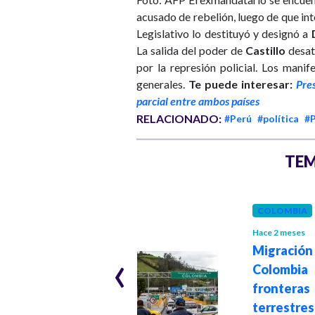
acusado de rebelión, luego de que int
Legislativo lo destituyó y designó a
La salida del poder de
Castillo
desat
por la represión policial. Los mani
generales.
Te puede interesar:
Pre
parcial entre ambos países
RELACIONADO:
#Perú
#política
#P
TEM
COLOMBIA
LATINOAMÉRICA
Hace 2 meses
‹
Migración
Hace 5 meses
Perú: Congreso
Colombia 
removió a José
fronteras
Jerí y elegirá
terres