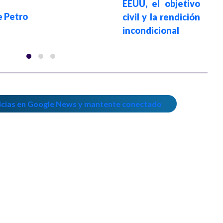
EEUU, el objetivo
e Petro
civil y la rendición
incondicional
icias en Google News y mantente conectado