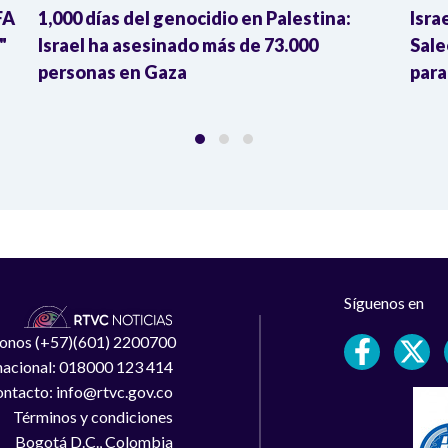
FA
1,000 días del genocidio en Palestina:
Isra
"
Israel ha asesinado más de 73.000
Sale
personas en Gaza
para
Síguenos en
léfonos (+57)(601) 2200700
 nacional: 018000 123 414
ntacto: info@rtvc.gov.co
Términos y condiciones
Bogotá D.C., Colombia