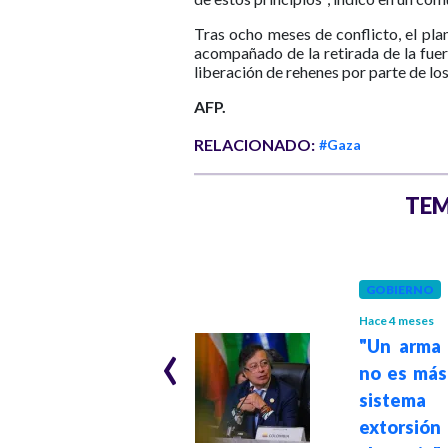
Tras ocho meses de conflicto, el pla
acompañado de la retirada de la fue
liberación de rehenes por parte de lo
AFP.
RELACIONADO:
#Gaza
TEM
GOBIERNO
Hace 7 meses
GOBIERNO
Presidente Petro
Hace 4 meses
‹
llama a una
"Un arma 
"diplomacia de los
no es más
pueblos" frente a
siste
amenazas
extors
militares en el