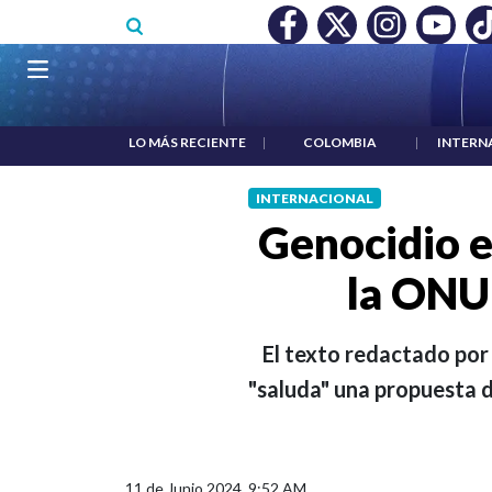
Pasar al contenido principal
MÍNIMO NO DESTRUYÓ EMPLEO: JP MORGAN
|
"HABLAR NO E
Navegación principal
LO MÁS RECIENTE
|
COLOMBIA
|
INTERN
INTERNACIONAL
Genocidio e
la ONU 
El texto redactado por
"saluda" una propuesta d
11 de Junio 2024, 9:52 AM