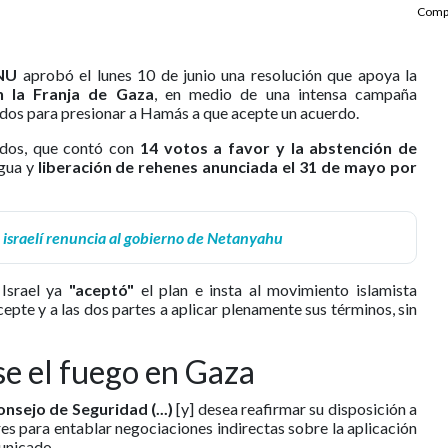
Compa
ONU
aprobó el lunes 10 de junio una resolución que apoya la
n la Franja de Gaza
, en medio de una intensa campaña
dos para presionar a Hamás a que acepte un acuerdo.
idos, que contó con
14 votos a favor y la abstención de
egua y
liberación de rehenes anunciada el 31 de mayo por
 israelí renuncia al gobierno de Netanyahu
 Israel ya
"aceptó"
el plan e insta al movimiento islamista
pte y a las dos partes a aplicar plenamente sus términos, sin
se el fuego en Gaza
nsejo de Seguridad (...)
[y] desea reafirmar su disposición a
s para entablar negociaciones indirectas sobre la aplicación
municado.