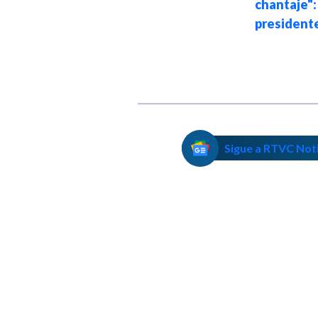
chantaje":
Caribe: "vamos a
president
enfrentarlas con
multitudes"
Sigue a RTVC Not