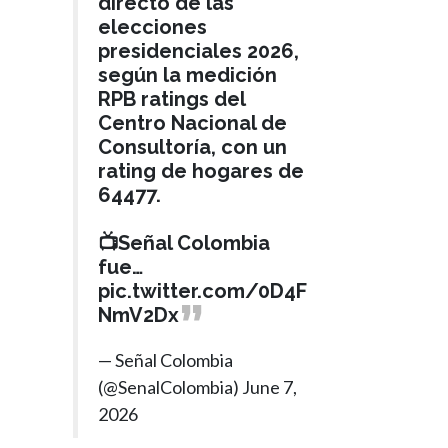
directo de las
elecciones
presidenciales 2026,
según la medición
RPB ratings del
Centro Nacional de
Consultoría, con un
rating de hogares de
64477.
📺Señal Colombia
fue…
MEDIO ORIENTE
pic.twitter.com/0D4F
Hace 5 meses
NmV2Dx
›
Más de cien
camiones de
— Señal Colombia
ayuda
(@SenalColombia)
June 7,
humanitaria
2026
logran cruzar el