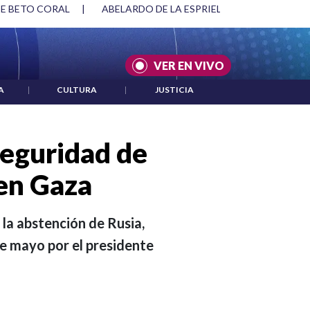
RIELLA Y DMG
|
ACUERDOS ENTRE ESTADOS UNIDOS E IRÁN
VER EN VIVO
A
|
CULTURA
|
JUSTICIA
Seguridad de
 en Gaza
la abstención de Rusia,
de mayo por el presidente