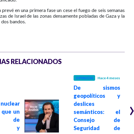
n prevé en una primera fase un cese el fuego de seis semanas
rzas de Israel de las zonas densamente pobladas de Gaza y la
s dos bandos.
AS RELACIONADOS
OPINIÓN
Hace 4 meses
De sismos
geopolíticos y
nuclear
deslices
 que un
semánticos: el
ma de
Consejo de
ión y
Seguridad de