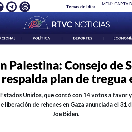
S UN CRIMEN": CARTA DE BETO CORAL
|
ABELARDO DE LA ESP
Temas del día:
ACIONAL
|
POLÍTICA
|
DEPORTES
|
ECONOMÍ
n Palestina: Consejo de 
respalda plan de tregua
 Estados Unidos, que contó con 14 votos a favor y 
e liberación de rehenes en Gaza anunciada el 31 
Joe Biden.