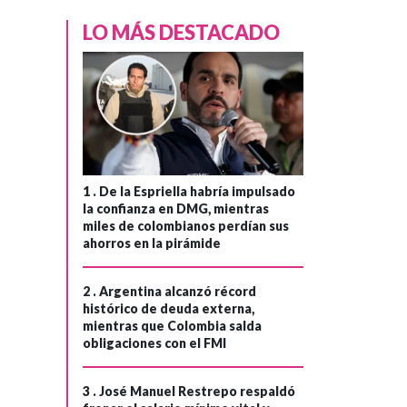
paso de Rafah
LO MÁS DESTACADO
hacia Gaza
1 .
De la Espriella habría impulsado
la confianza en DMG, mientras
miles de colombianos perdían sus
ahorros en la pirámide
2 .
Argentina alcanzó récord
histórico de deuda externa,
mientras que Colombia salda
obligaciones con el FMI
3 .
José Manuel Restrepo respaldó