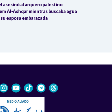
el asesinó al arquero palestino
The Guardian:
em Al-Ashqar mientras buscaba agua
Colombia impu
 su esposa embarazada
transnacional
Trump