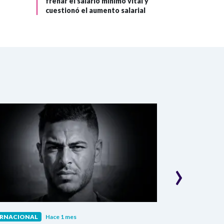
frenar el salario mínimo vital y
cuestionó el aumento salarial
›
ERNACIONAL
Hace 1 mes
INTERNACIONAL