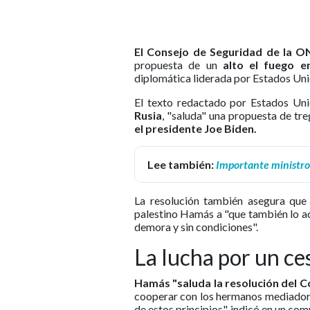
El Consejo de Seguridad de la 
propuesta de un
alto el fuego e
diplomática liderada por Estados Uni
El texto redactado por Estados Un
Rusia
, "saluda" una propuesta de tr
el presidente Joe Biden.
Lee también:
Importante ministro
La resolución también asegura que
palestino Hamás a "que también lo ace
demora y sin condiciones".
La lucha por un ce
Hamás "saluda la resolución del Co
cooperar con los hermanos mediadore
de estos principios", indicó en un co