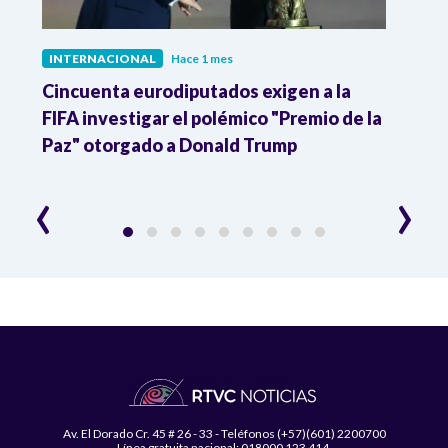
INTERNACIONAL
Hace 1 mes
INTE
Cincuenta eurodiputados exigen a la
1,000
FIFA investigar el polémico "Premio de la
Isra
Paz" otorgado a Donald Trump
pers
‹
›
Av. El Dorado Cr. 45 # 26 - 33 - Teléfonos (+57)(601) 2200700
Línea gratuita nacional: 018000 123 414