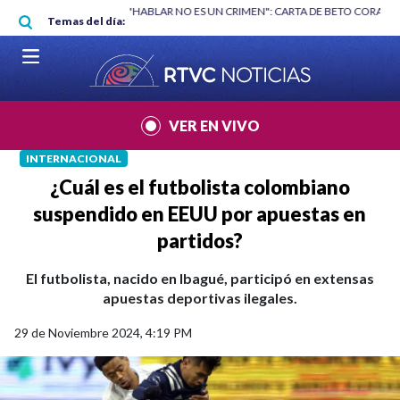
Pasar al contenido principal
RGAN
|
"HABLAR NO ES UN CRIMEN": CARTA DE BETO CORAL
|
ABELAR
Temas del día:
VER EN VIVO
INTERNACIONAL
¿Cuál es el futbolista colombiano
suspendido en EEUU por apuestas en
partidos?
El futbolista, nacido en Ibagué, participó en extensas
apuestas deportivas ilegales.
29 de Noviembre 2024, 4:19 PM