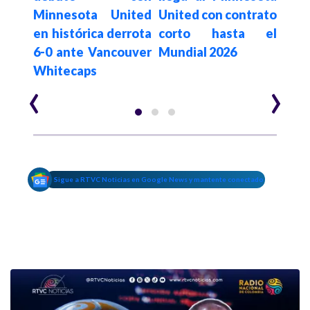
sa de
Minnesota United
United con contrato
ref
paz:
en histórica derrota
corto hasta el
pen
rdo
6-0 ante Vancouver
Mundial 2026
de
Whitecaps
legi
‹
›
Sigue a RTVC Noticias en Google News y mantente conectado