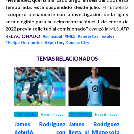
temporada, está suspendido desde julio.
El futbolista
"
cooperó plenamente con la investigación de la liga y
será elegible para su reincorporación el 1 de enero de
2022 previa solicitud al comisionado
", avanzó la MLS.
AFP
RELACIONADO:
#principal
#MLS
#apuestas ilegales
#Felipe Hernández
#Sporting Kansas City
TEMAS RELACIONADOS
 años
DEPORTES
Hace 4 meses
DEPORTES
Hace 6 meses
POLÍ
 ELN
James Rodríguez
James Rodríguez
Con
imer
debutó con
llega al Minnesota
pa