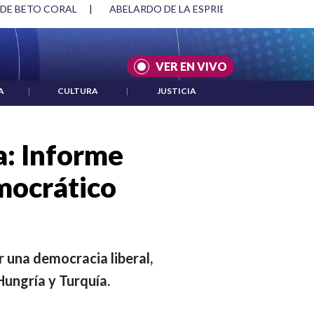
SPRIELLA Y DMG
|
ACUERDOS ENTRE ESTADOS UNIDOS E IRÁ
VER EN VIVO
A
|
CULTURA
|
JUSTICIA
a: Informe
mocrático
 una democracia liberal,
Hungría y Turquía.