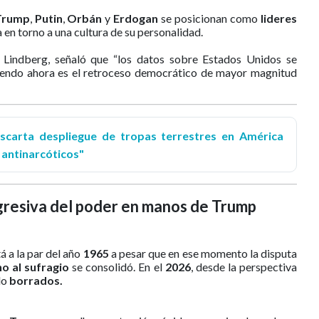
Trump
,
Putin
,
Orbán
y
Erdogan
se posicionan como
lideres
a en torno a una cultura de su personalidad.
n Lindberg, señaló que “los datos sobre Estados Unidos se
endo ahora es el retroceso democrático de mayor magnitud
carta despliegue de tropas terrestres en América
 antinarcóticos"
gresiva del poder en manos de Trump
á a la par del año
1965
a pesar que en ese momento la disputa
o al sufragio
se consolidó. En el
2026
, desde la perspectiva
do
borrados.