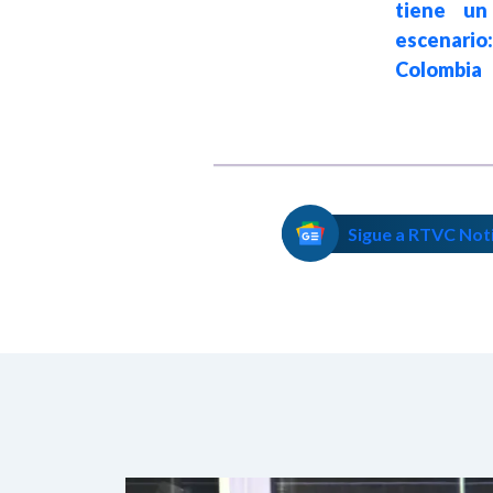
tiene un
otorgado a
escenario:
Donald Trump
Colombia
Sigue a RTVC Not