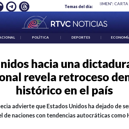
 ES UN CRIMEN": CARTA DE BETO CORAL
|
ABELARDO DE LA E
Temas del día:
ACIONAL
|
POLÍTICA
|
DEPORTES
|
ECONOMÍ
nidos hacia una dictadur
ional revela retroceso de
histórico en el país
uecia advierte que Estados Unidos ha dejado de ser
el de naciones con tendencias autocráticas como 