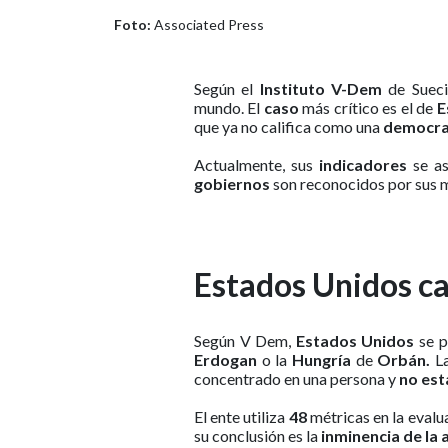
Foto:
Associated Press
Según el
Instituto V-Dem
de Sueci
mundo. El
caso
más crítico es el de
E
que ya no califica como una
democrac
Actualmente, sus
indicadores
se as
gobiernos
son reconocidos por sus
Estados Unidos ca
Según V Dem,
Estados Unidos
se p
Erdogan
o la
Hungría
de
Orbán.
L
concentrado en una persona y
no est
El ente utiliza
48
métricas en la evalu
su conclusión es la
inminencia de la 