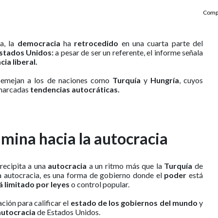
Compa
a, la
democracia
ha
retrocedido
en una cuarta parte del
stados Unidos:
a pesar de ser un referente, el informe señala
ia liberal.
emejan a los de naciones como
Turquía
y
Hungría
, cuyos
 marcadas
tendencias autocráticas.
mina hacia la autocracia
recipita a una
autocracia
a un ritmo más que la
Turquía
de
a autocracia, es una forma de gobierno donde el
poder
está
á limitado
por leyes
o control popular.
ación para calificar el
estado de los gobiernos del mundo
y
autocracia
de Estados Unidos.