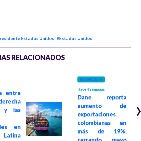
residente Estados Unidos
#Estados Unidos
AS RELACIONADOS
ECONOMÍA
Hace 4 semanas
a entre
Dane reporta
derecha
aumento de
a y las
exportaciones
colombianas en
ales en
más de 19%,
Latina
cerrando mayo