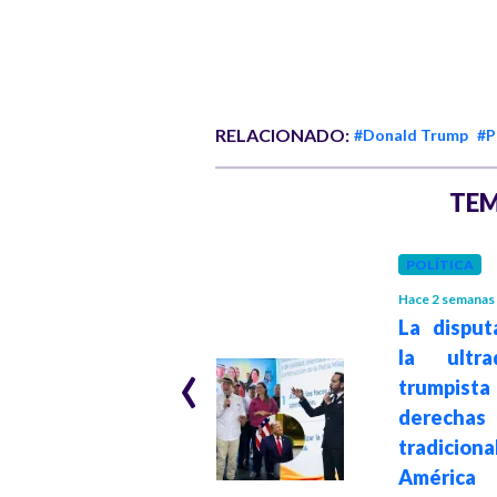
RELACIONADO:
#Donald Trump
#P
TEM
POLÍTICA
INTERNACIONAL
Hace 2 semanas
Hace 1 mes
La disput
Cincuenta
‹
la ultra
eurodiputados
trumpist
exigen a la FIFA
derechas
investigar el
tradicion
polémico "Premio
América 
de la Paz"