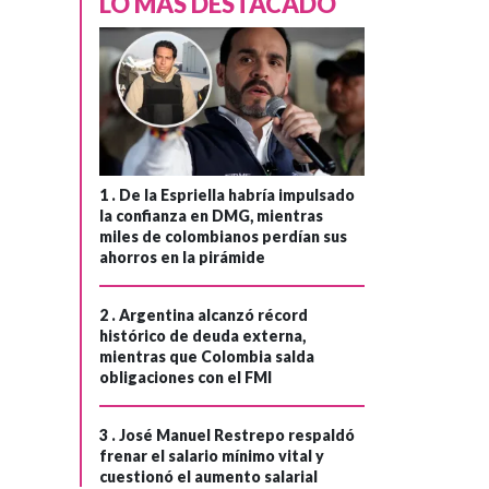
LO MÁS DESTACADO
1 .
De la Espriella habría impulsado
la confianza en DMG, mientras
miles de colombianos perdían sus
FÚTBOL
Hace 1 mes
ahorros en la pirámide
Radio Nacional de
›
Colombia
2 .
Argentina alcanzó récord
histórico de deuda externa,
transmite la
mientras que Colombia salda
emoción de los
obligaciones con el FMI
octavos de final
del Mundial de la
3 .
José Manuel Restrepo respaldó
frenar el salario mínimo vital y
FIFA 2026 a todo
cuestionó el aumento salarial
el país