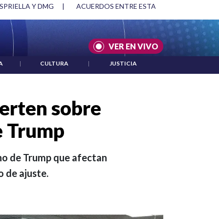
SPRIELLA Y DMG
|
ACUERDOS ENTRE ESTADOS UNIDOS E IRÁ
VER EN VIVO
A
|
CULTURA
|
JUSTICIA
erten sobre
e Trump
rno de Trump que afectan
 de ajuste.