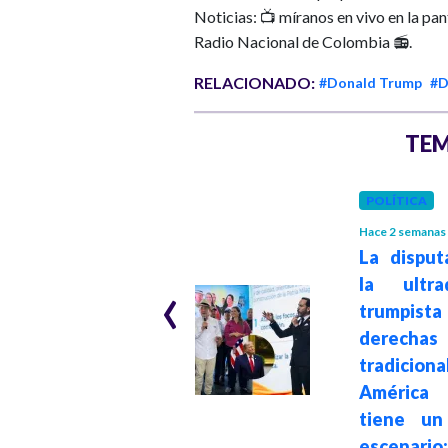
Noticias: 📺 míranos en vivo en la pa
Radio Nacional de Colombia 📻.
RELACIONADO:
#Donald Trump
#D
TEM
POLÍTICA
INTERNACIONAL
Hace 2 semanas
Hace 1 mes
La disput
Cincuenta
‹
la ultra
eurodiputados
trumpist
exigen a la FIFA
derechas
investigar el
tradicion
polémico "Premio
América 
de la Paz"
tiene un
otorgado a
escenario: