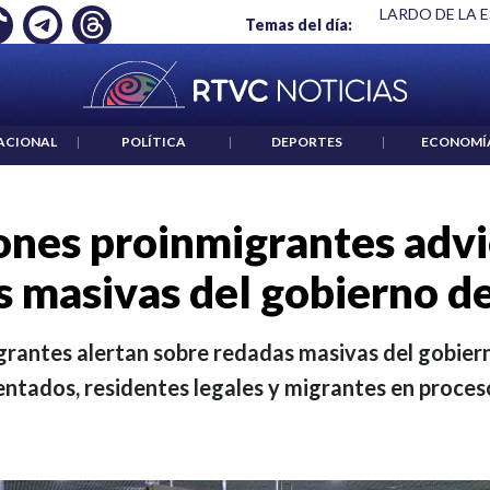
 ES UN CRIMEN": CARTA DE BETO CORAL
|
ABELARDO DE LA E
Temas del día:
ACIONAL
|
POLÍTICA
|
DEPORTES
|
ECONOMÍ
ones proinmigrantes advi
s masivas del gobierno d
rantes alertan sobre redadas masivas del gobie
ntados, residentes legales y migrantes en proceso