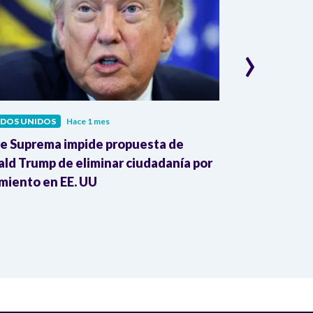
›
ADOS UNIDOS
Hace 1 mes
ESTADOS UNIDO
e Suprema impide propuesta de
"Hablar no es
ld Trump de eliminar ciudadanía por
Coral en med
miento en EE. UU
Estados Unid