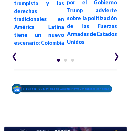
celes
por el Gobierno
eur
trumpista y las
tivan
Trump advierte
exi
derechas
ales
sobre la politización
in
tradicionales en
de las Fuerzas
pol
América Latina
Armadas de Estados
de l
tiene un nuevo
Unidos
a Do
escenario: Colombia
‹
›
Sigue a RTVC Noticias en Google News y mantente conectado