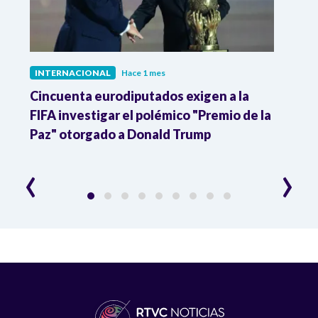
INTERNACIONAL
Hace 1 mes
INTE
Cincuenta eurodiputados exigen a la
1,000
FIFA investigar el polémico "Premio de la
Isra
Paz" otorgado a Donald Trump
pers
‹
›