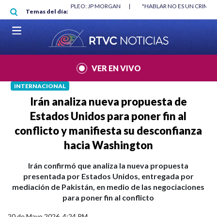
Pasar al contenido principal
RGAN
|
"HABLAR NO ES UN CRIMEN": CARTA DE BETO CORAL
|
ABELAR
Temas del día:
VER EN VIVO
INTERNACIONAL
Irán analiza nueva propuesta de
Estados Unidos para poner fin al
conflicto y manifiesta su desconfianza
hacia Washington
Irán confirmó que analiza la nueva propuesta
presentada por Estados Unidos, entregada por
mediación de Pakistán, en medio de las negociaciones
para poner fin al conflicto
20 de Mayo 2026, 4:24 PM