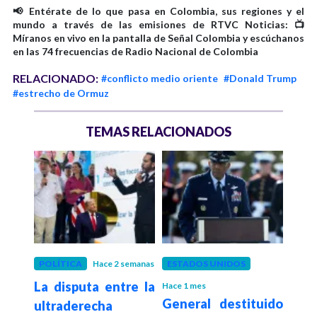
📢 Entérate de lo que pasa en Colombia, sus regiones y el
mundo a través de las emisiones de RTVC Noticias: 📺
Míranos en vivo en la pantalla de Señal Colombia y escúchanos
en las 74 frecuencias de Radio Nacional de Colombia
RELACIONADO:
#conflicto medio oriente
#Donald Trump
#estrecho de Ormuz
TEMAS RELACIONADOS
POLÍTICA
Hace 2 semanas
ESTADOS UNIDOS
INT
La disputa entre la
Hace 1 mes
Hace 1
rump
General destituido
Cin
ultraderecha