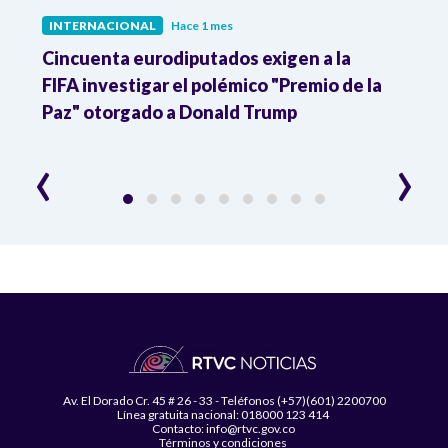
INTERNACIONAL
Hace 1 mes
INTE
Cincuenta eurodiputados exigen a la
1,000
FIFA investigar el polémico "Premio de la
Isra
Paz" otorgado a Donald Trump
pers
‹
›
Av. El Dorado Cr. 45 # 26 - 33 - Teléfonos (+57)(601) 2200700
Línea gratuita nacional: 018000 123 414
Contacto: info@rtvc.gov.co
Términos y condiciones