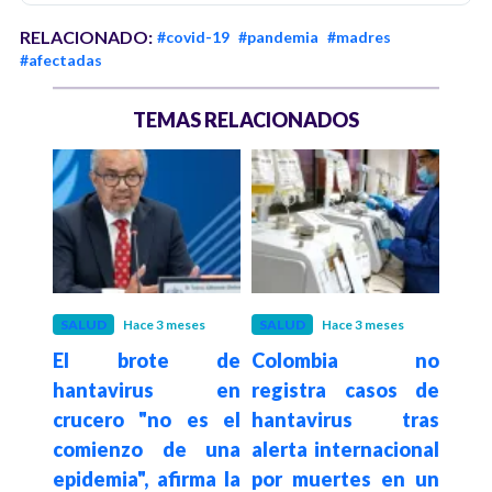
RELACIONADO:
#covid-19
#pandemia
#madres
#afectadas
TEMAS RELACIONADOS
ño
SALUD
Hace 3 meses
SALUD
Hace 3 meses
POLÍ
El brote de
Colombia no
"Ust
hantavirus en
registra casos de
COV
s por
crucero "no es el
hantavirus tras
sis
 mil
comienzo de una
alerta internacional
me
n el
epidemia", afirma la
por muertes en un
est