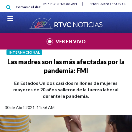
Pasar al contenido principal
ORGAN
|
"HABLAR NO ES UN CRIMEN": CARTA DE BETO CORAL
|
ABELA
Temas del día:
VER EN VIVO
INTERNACIONAL
Las madres son las más afectadas por la
pandemia: FMI
En Estados Unidos casi dos millones de mujeres
mayores de 20 años salieron de la fuerza laboral
durante la pandemia.
30 de Abril 2021, 11:56 AM