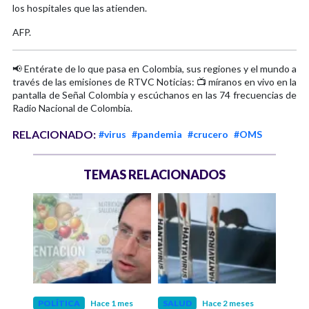
los hospitales que las atienden.
AFP.
📢 Entérate de lo que pasa en Colombia, sus regiones y el mundo a
través de las emisiones de RTVC Noticias: 📺 míranos en vivo en la
pantalla de Señal Colombia y escúchanos en las 74 frecuencias de
Radio Nacional de Colombia.
RELACIONADO:
#virus
#pandemia
#crucero
#OMS
TEMAS RELACIONADOS
s
POLÍTICA
Hace 1 mes
SALUD
Hace 2 meses
INT