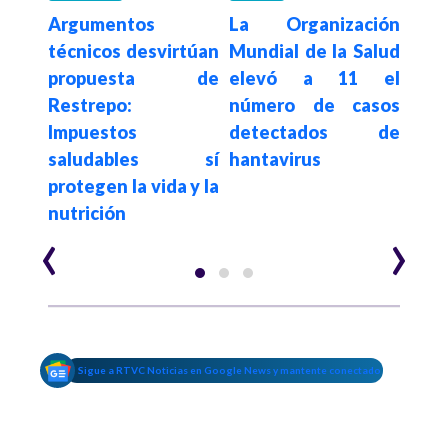
 el
Argumentos
La Organización
Hace 2
Tr
virus
técnicos desvirtúan
Mundial de la Salud
hant
 que
propuesta de
elevó a 11 el
fall
rtas
Restrepo:
número de casos
pa
rtes
Impuestos
detectados de
cruc
saludables sí
hantavirus
a su
protegen la vida y la
nutrición
‹
›
Sigue a RTVC Noticias en Google News y mantente conectado