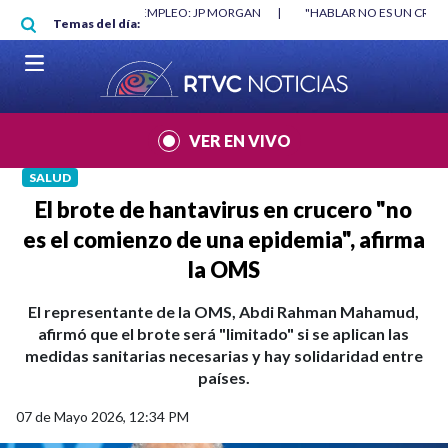
Pasar al contenido principal
RGAN
|
"HABLAR NO ES UN CRIMEN": CARTA DE BETO CORAL
|
ABELAR
Temas del día:
VER EN VIVO
SALUD
El brote de hantavirus en crucero "no
es el comienzo de una epidemia", afirma
la OMS
El representante de la OMS, Abdi Rahman Mahamud,
afirmó que el brote será "limitado" si se aplican las
medidas sanitarias necesarias y hay solidaridad entre
países.
07 de Mayo 2026, 12:34 PM