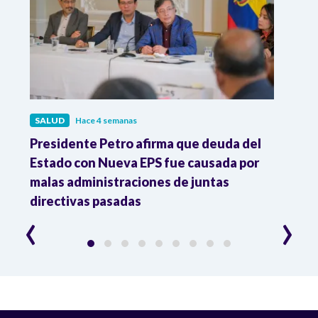
SALUD
Hace 4 semanas
SALU
r
Presidente Petro afirma que deuda del
Minis
Estado con Nueva EPS fue causada por
Dese
to
malas administraciones de juntas
directivas pasadas
‹
›