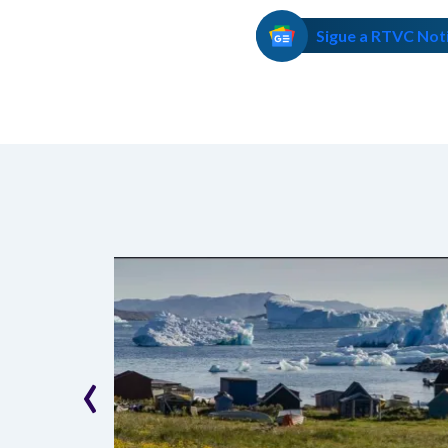
Sigue a RTVC Not
‹