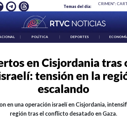
NO ES UN CRIMEN": CARTA DE BETO CORAL
|
ABELARDO DE LA
Temas del día:
ACIONAL
|
POLÍTICA
|
DEPORTES
|
ECONOMÍ
tos en Cisjordania tras
israelí: tensión en la reg
escalando
 en una operación israelí en Cisjordania, intensif
región tras el conflicto desatado en Gaza.