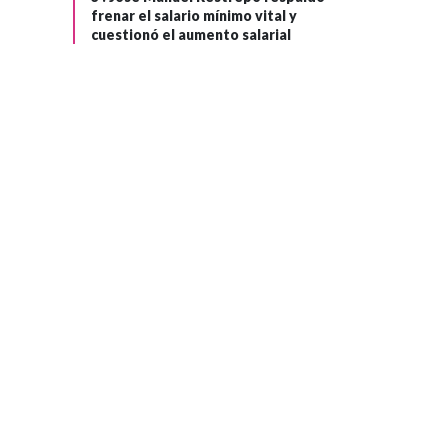
frenar el salario mínimo vital y
cuestionó el aumento salarial
MEDIO ORIENTE
Hace 1 mes
Donald Trump
›
suspende
bombardeos
contra Irán y se
refirió a un posible
acuerdo con la
República islámica