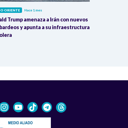
IO ORIENTE
Hace 1 mes
MEDIO ORIENTE
ld Trump amenaza a Irán con nuevos
Irán detiene 
ardeos y apunta a su infraestructura
por agresione
olera
Gaza