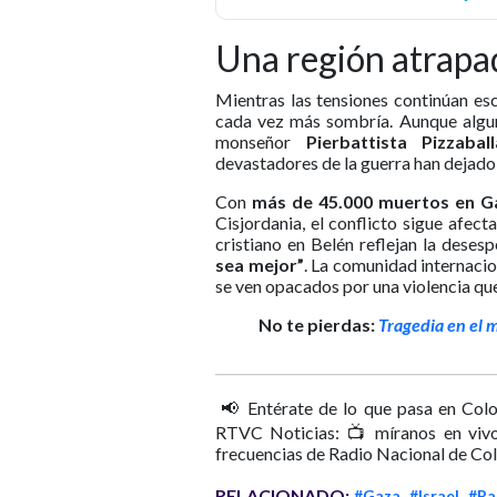
Una región atrapa
Mientras las tensiones continúan esc
cada vez más sombría. Aunque alguno
monseñor
Pierbattista Pizzaball
devastadores de la guerra han dejado 
Con
más de 45.000 muertos en G
Cisjordania, el conflicto sigue afec
cristiano en Belén reflejan la deses
sea mejor”
. La comunidad internacio
se ven opacados por una violencia que
No te pierdas:
Tragedia en el 
📢 Entérate de lo que pasa en Colo
RTVC Noticias: 📺 míranos en vivo
frecuencias de Radio Nacional de Co
RELACIONADO:
#Gaza
#Israel
#Pa