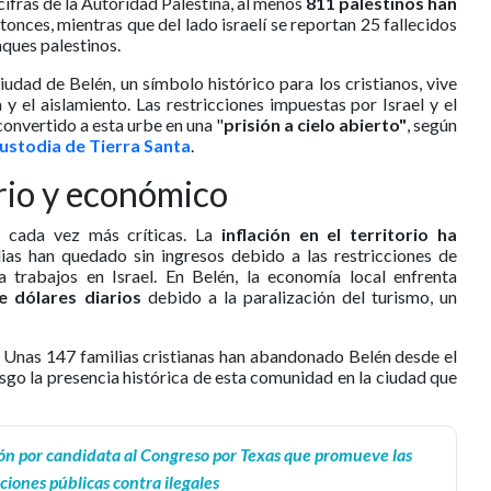
cifras de la Autoridad Palestina, al menos
811 palestinos han
onces, mientras que del lado israelí se reportan 25 fallecidos
aques palestinos.
udad de Belén, un símbolo histórico para los cristianos, vive
y el aislamiento. Las restricciones impuestas por Israel y el
onvertido a esta urbe en una "
prisión a cielo abierto"
, según
Custodia de Tierra Santa
.
io y económico
n cada vez más críticas. La
inflación en el territorio ha
lias han quedado sin ingresos debido a las restricciones de
 trabajos en Israel. En Belén, la economía local enfrenta
e dólares diarios
debido a la paralización del turismo, un
. Unas 147 familias cristianas han abandonado Belén desde el
iesgo la presencia histórica de esta comunidad en la ciudad que
ón por candidata al Congreso por Texas que promueve las
ciones públicas contra ilegales