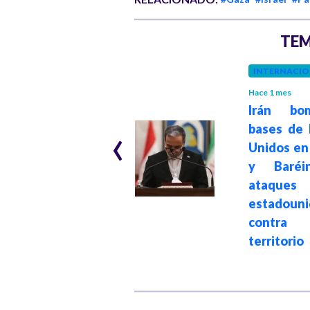
TEM
INTERNACIO
MEDIO ORIENTE
Hace 1 mes
Hace 2 meses
Irán bom
Israel ha
‹
bases de 
asesinado a más
Unidos en
de 3 mil personas
y Baréi
en el Líbano
ataques
según Ministerio
estadouni
de Salud del país
contr
árabe
territorio