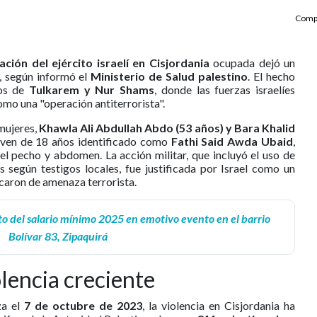
Compa
ación del ejército israelí en Cisjordania
ocupada dejó un
, según informó el
Ministerio de Salud palestino
. El hecho
dos de
Tulkarem y Nur Shams
, donde las fuerzas israelíes
omo una "operación antiterrorista".
 mujeres,
Khawla Ali Abdullah Abdo (53 años) y Bara Khalid
oven de 18 años identificado como
Fathi Said Awda Ubaid
,
 el pecho y abdomen. La acción militar, que incluyó el uso de
s según testigos locales, fue justificada por Israel como un
icaron de amenaza terrorista.
to del salario mínimo 2025 en emotivo evento en el barrio
Bolívar 83, Zipaquirá
lencia creciente
za el
7 de octubre de 2023
, la violencia en Cisjordania ha