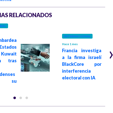
AS RELACIONADOS
NAL
INTERNACIONAL
bardea
Hace 1 mes
Estados
Francia investiga
 Kuwait
a la firma israelí
n tras
BlackCore por
interferencia
denses
electoral con IA
a su