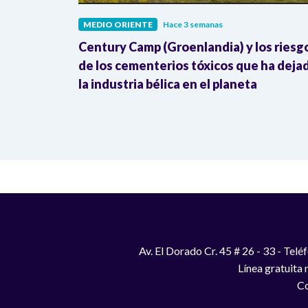
MEDIO ORIENTE
Hace 3 semanas
la capital
Century Camp (Groenlandia) y los riesg
 tregua en
de los cementerios tóxicos que ha deja
la industria bélica en el planeta
Av. El Dorado Cr. 45 # 26 - 33 - Te
Línea gratuita
Co