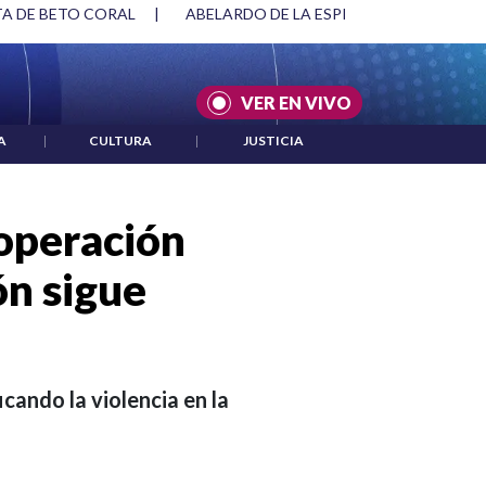
 ESPRIELLA Y DMG
|
ACUERDOS ENTRE ESTADOS UNIDOS E I
VER EN VIVO
A
|
CULTURA
|
JUSTICIA
 operación
ión sigue
icando la violencia en la