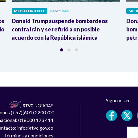
MEDIO ORIENTE
Hace 1 mes
MED
os
Donald Trump suspende bombardeos
Dona
do
contra Irán y se refirió a un posible
bomb
acuerdo con la República islámica
petr
Síguenos en
léfonos (+57)(601) 2200700
 nacional: 018000 123 414
ntacto: info@rtvc.gov.co
Términos y condiciones