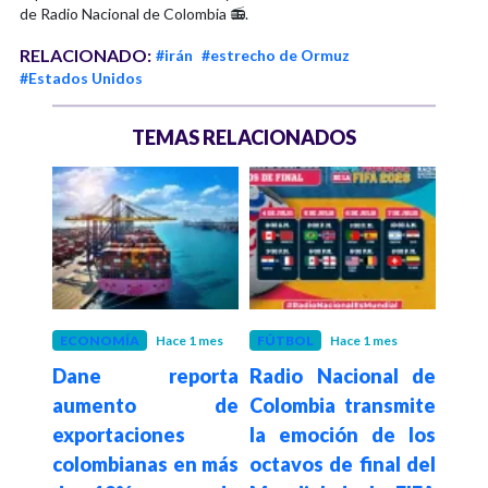
de Radio Nacional de Colombia 📻.
RELACIONADO:
#irán
#estrecho de Ormuz
#Estados Unidos
TEMAS RELACIONADOS
 mes
ECONOMÍA
Hace 1 mes
FÚTBOL
Hace 1 mes
EST
s un
Dane reporta
Radio Nacional de
Hace 1
Do
 y de
aumento de
Colombia transmite
habr
 EE.
exportaciones
la emoción de los
de 
ente
colombianas en más
octavos de final del