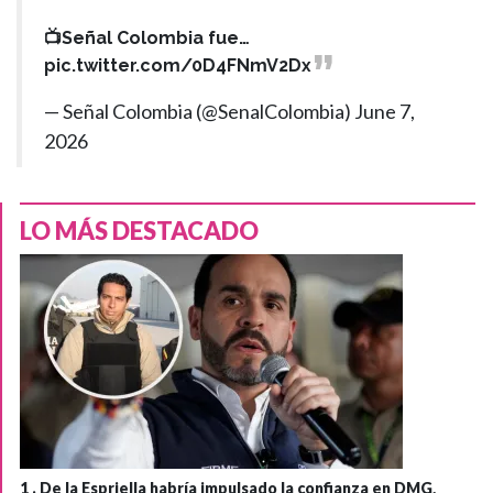
📺Señal Colombia fue…
pic.twitter.com/0D4FNmV2Dx
— Señal Colombia (@SenalColombia)
June 7,
2026
LO MÁS DESTACADO
1 .
De la Espriella habría impulsado la confianza en DMG,