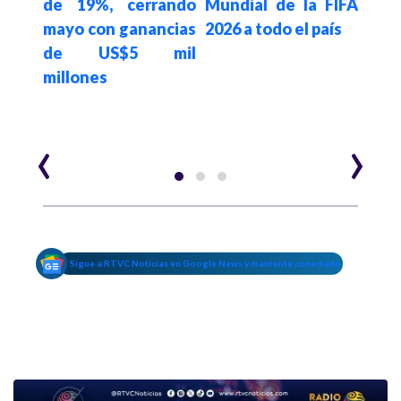
dóla
de 19%, cerrando
Mundial de la FIFA
pro
mayo con ganancias
2026 a todo el país
cri
de US$5 mil
se b
millones
su 
pres
‹
›
Sigue a RTVC Noticias en Google News y mantente conectado