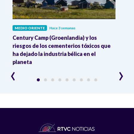
MEDIO ORIENTE
Hace 3 semanas
MEDI
al
Century Camp (Groenlandia) y los
Dona
 en
riesgos de los cementerios tóxicos que
contr
ha dejado la industria bélica en el
acue
planeta
‹
›