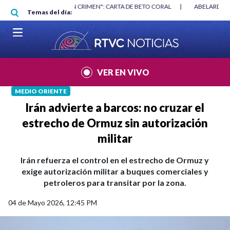
Pasar al contenido principal
|
"HABLAR NO ES UN CRIMEN": CARTA DE BETO CORAL
|
ABELARDO DE
Temas del día:
VER EN VIVO
MEDIO ORIENTE
Irán advierte a barcos: no cruzar el
estrecho de Ormuz sin autorización
militar
Irán refuerza el control en el estrecho de Ormuz y
exige autorización militar a buques comerciales y
petroleros para transitar por la zona.
04 de Mayo 2026, 12:45 PM