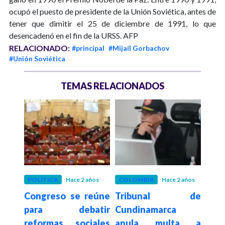
ocupó el puesto de presidente de la Unión Soviética, antes de
tener que dimitir el 25 de diciembre de 1991, lo que
desencadenó en el fin de la URSS. AFP
RELACIONADO:
#principal
#Mijaíl Gorbachov
#Unión Soviética
TEMAS RELACIONADOS
os
POLÍTICA
Hace 2 años
COLOMBIA
Hace 2 años
COL
varo
Congreso se reúne
Tribunal de
¿Qué
dente
para debatir
Cundinamarca
mue
ado
reformas sociales
anula multa a
Dav