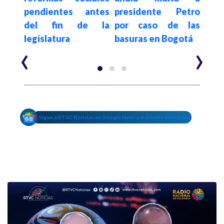
r la
pendientes antes
presidente Petro
que
del fin de la
por caso de las
Cor
legislatura
basuras en Bogotá
Bau
‹
›
Sigue a RTVC Noticias en Google News y mantente conectado