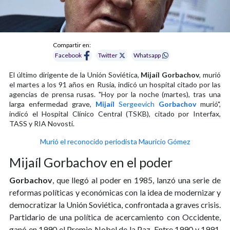
Compartir en:
Facebook
Twitter
Whatsapp
El último dirigente de la Unión Soviética,
Mijaíl
Gorbachov
, murió
el martes a los 91 años en Rusia, indicó un hospital citado por las
agencias de prensa rusas. "Hoy por la noche (martes), tras una
larga enfermedad grave,
Mijaíl
Sergeevich
Gorbachov
murió",
indicó el Hospital Clínico Central (TSKB), citado por Interfax,
TASS y RIA Novosti.
Murió el reconocido periodista Mauricio Gómez
Mijaíl Gorbachov en el poder
Gorbachov
, que llegó al poder en 1985, lanzó una serie de
reformas políticas y económicas con la idea de modernizar y
democratizar la Unión Soviética, confrontada a graves crisis.
Partidario de una política de acercamiento con Occidente,
ganó en 1990 el Premio Nobel de la Paz. Entre 1990 y 1991,