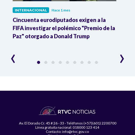
INTERNACIONAL
Hace 1 mes
INTE
Cincuenta eurodiputados exigen a la
1,000
FIFA investigar el polémico "Premio de la
Isra
Paz" otorgado a Donald Trump
pers
‹
›
Av. El Dorado Cr. 45 # 26 - 33 - Teléfonos (+57)(601) 2200700
Línea gratuita nacional: 018000 123 414
Contacto: info@rtvc.gov.co