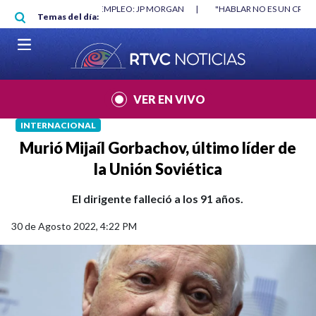
Pasar al contenido principal
O MÍNIMO NO DESTRUYÓ EMPLEO: JP MORGAN
|
"HABLAR NO ES UN CRIME
Temas del día:
L MUNDIAL 2026
|
VER EN VIVO
INTERNACIONAL
Murió Mijaíl Gorbachov, último líder de
la Unión Soviética
El dirigente falleció a los 91 años.
30 de Agosto 2022, 4:22 PM